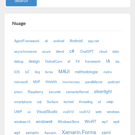
Nuage
ai
Android
AgentFramework
android
asp.net
c#
asynchronisme
azure
blend
ChatGPT
cloud
data
IA
design
debug
DotnetCore
ef
F#
framework
ios
MAUI
méthodologie
iOS
IoT
linq
livres
metro
mvvm
microsoft
MVP
mvvmcross
parallélisme
podcast
silverlight
prism
Raspberry
securité
semanticKernel
ui
uwp
smartphone
sql
Surface
teched
threading
VisualStudio
UWP
ux
vs2010
vs2012
web
windows
windows8
WinRT
windows10
WindowsStore
wp7
wp8
Xamarin.Forms
xaml
wpf
xamarin
Xamarin