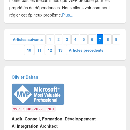
n'offre pas les mécanismes que WPF propose pour les
propriétés de dépendances. Nous allons voir comment
régler cet épineux problème.
Plus...
Articles suivants
1
2
3
4
5
6
7
8
9
10
11
12
13
Articles précédents
Olivier Dahan
MVP 2008-2027 .NET
Audit, Conseil, Formation, Développement
AI Integration Architect