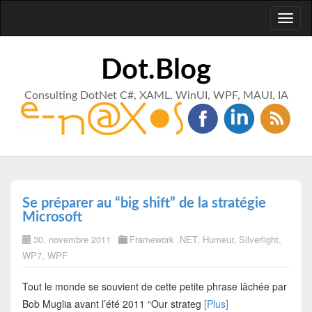
Toggl
naviga
Dot.Blog
Consulting DotNet C#, XAML, WinUI, WPF, MAUI, IA
Se préparer au “big shift” de la stratégie
Microsoft
30. novembre 2011
Framework .NET
,
Humeur
,
Silverlight
,
WP7
,
WPF
Tout le monde se souvient de cette petite phrase lâchée par
Bob Muglia avant l’été 2011 “Our strateg
[Plus]