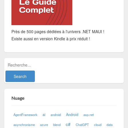
Près de 500 pages dédiées à l'univers .NET MAUI !
Existe aussi en version Kindle à prix réduit !
Nuage
ai
Android
AgentFramework
android
asp.net
c#
asynchronisme
azure
blend
ChatGPT
cloud
data