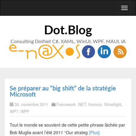
Toggl
naviga
Dot.Blog
Consulting DotNet C#, XAML, WinUI, WPF, MAUI, IA
Se préparer au “big shift” de la stratégie
Microsoft
30. novembre 2011
Framework .NET
,
Humeur
,
Silverlight
,
WP7
,
WPF
Tout le monde se souvient de cette petite phrase lâchée par
Bob Muglia avant l’été 2011 “Our strateg
[Plus]