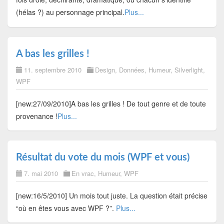
(hélas ?) au personnage principal.
Plus...
A bas les grilles !
11. septembre 2010
Design
,
Données
,
Humeur
,
Silverlight
,
WPF
[new:27/09/2010]A bas les grilles ! De tout genre et de toute
provenance !
Plus...
Résultat du vote du mois (WPF et vous)
7. mai 2010
En vrac
,
Humeur
,
WPF
[new:16/5/2010] Un mois tout juste. La question était précise
“où en êtes vous avec WPF ?”.
Plus...