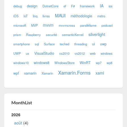
IA
design
debug
DotnetCore
ef
F#
framework
ios
MAUI
méthodologie
iOS
IoT
linq
livres
metro
mvvm
microsoft
MVP
mvvmcross
parallélisme
podcast
silverlight
prism
Raspberry
securité
semanticKernel
ui
uwp
smartphone
sql
Surface
teched
threading
VisualStudio
UWP
ux
vs2010
vs2012
web
windows
windows8
WinRT
windows10
WindowsStore
wp7
wp8
Xamarin.Forms
xaml
wpf
xamarin
Xamarin
MonthList
2026
août
(4)