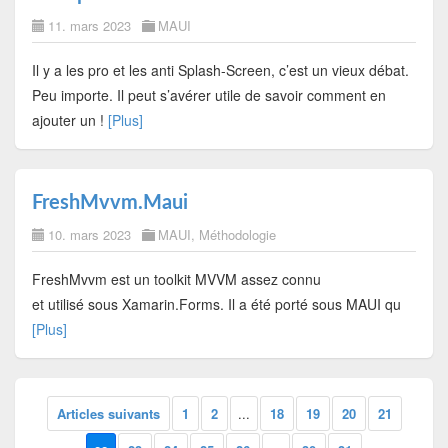
11. mars 2023
MAUI
Il y a les pro et les anti Splash-Screen, c’est un vieux débat.
Peu importe. Il peut s’avérer utile de savoir comment en
ajouter un !
[Plus]
FreshMvvm.Maui
10. mars 2023
MAUI
,
Méthodologie
FreshMvvm est un toolkit MVVM assez connu
et utilisé sous Xamarin.Forms. Il a été porté sous MAUI qu
[Plus]
Articles suivants
1
2
...
18
19
20
21