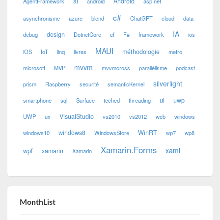
ai
Android
AgentFramework
android
asp.net
c#
asynchronisme
azure
blend
ChatGPT
cloud
data
IA
design
debug
DotnetCore
ef
F#
framework
ios
MAUI
méthodologie
iOS
IoT
linq
livres
metro
mvvm
microsoft
MVP
mvvmcross
parallélisme
podcast
silverlight
prism
Raspberry
securité
semanticKernel
ui
uwp
smartphone
sql
Surface
teched
threading
VisualStudio
UWP
ux
vs2010
vs2012
web
windows
windows8
WinRT
windows10
WindowsStore
wp7
wp8
Xamarin.Forms
xaml
wpf
xamarin
Xamarin
MonthList