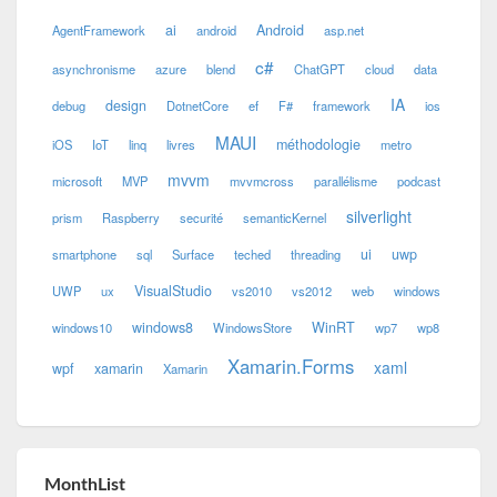
ai
Android
AgentFramework
android
asp.net
c#
asynchronisme
azure
blend
ChatGPT
cloud
data
IA
design
debug
DotnetCore
ef
F#
framework
ios
MAUI
méthodologie
iOS
IoT
linq
livres
metro
mvvm
microsoft
MVP
mvvmcross
parallélisme
podcast
silverlight
prism
Raspberry
securité
semanticKernel
ui
uwp
smartphone
sql
Surface
teched
threading
VisualStudio
UWP
ux
vs2010
vs2012
web
windows
windows8
WinRT
windows10
WindowsStore
wp7
wp8
Xamarin.Forms
xaml
wpf
xamarin
Xamarin
MonthList