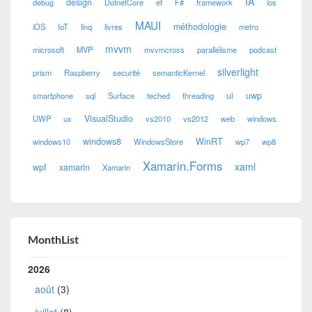
IA
design
debug
DotnetCore
ef
F#
framework
ios
MAUI
méthodologie
iOS
IoT
linq
livres
metro
mvvm
microsoft
MVP
mvvmcross
parallélisme
podcast
silverlight
prism
Raspberry
securité
semanticKernel
ui
uwp
smartphone
sql
Surface
teched
threading
VisualStudio
UWP
ux
vs2010
vs2012
web
windows
windows8
WinRT
windows10
WindowsStore
wp7
wp8
Xamarin.Forms
xaml
wpf
xamarin
Xamarin
MonthList
2026
août
(3)
juillet
(8)