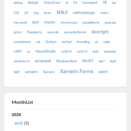
IA
design
debug
DotnetCore
ef
F#
framework
ios
MAUI
méthodologie
iOS
IoT
linq
livres
metro
mvvm
microsoft
MVP
mvvmcross
parallélisme
podcast
silverlight
prism
Raspberry
securité
semanticKernel
ui
uwp
smartphone
sql
Surface
teched
threading
VisualStudio
UWP
ux
vs2010
vs2012
web
windows
windows8
WinRT
windows10
WindowsStore
wp7
wp8
Xamarin.Forms
xaml
wpf
xamarin
Xamarin
MonthList
2026
août
(3)