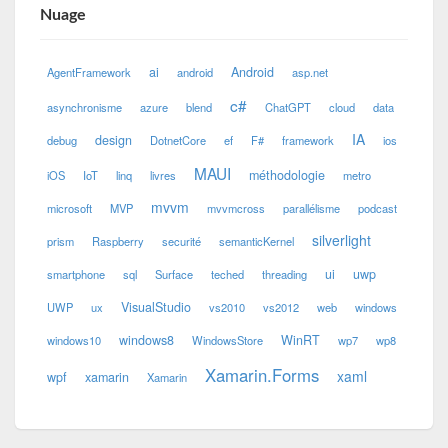
Nuage
ai
Android
AgentFramework
android
asp.net
c#
asynchronisme
azure
blend
ChatGPT
cloud
data
IA
design
debug
DotnetCore
ef
F#
framework
ios
MAUI
méthodologie
iOS
IoT
linq
livres
metro
mvvm
microsoft
MVP
mvvmcross
parallélisme
podcast
silverlight
prism
Raspberry
securité
semanticKernel
ui
uwp
smartphone
sql
Surface
teched
threading
VisualStudio
UWP
ux
vs2010
vs2012
web
windows
windows8
WinRT
windows10
WindowsStore
wp7
wp8
Xamarin.Forms
xaml
wpf
xamarin
Xamarin