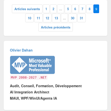
Articles suivants
1
2
...
5
6
7
8
9
10
11
12
13
...
30
31
Articles précédents
Olivier Dahan
MVP 2008-2027 .NET
Audit, Conseil, Formation, Développement
AI Integration Architect
MAUI, WPF/WinUI/Agents IA