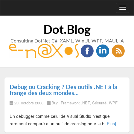
Toggl
naviga
Dot.Blog
Consulting DotNet C#, XAML, WinUI, WPF, MAUI, IA
Debug ou Cracking ? Des outils .NET à la
frange des deux mondes...
20. octobre 2008
Bug
,
Framework .NET
,
Sécurité
,
WPF
Un debugger comme celui de Visual Studio n'est que
rarement comparé à un outil de cracking pour la b
[Plus]