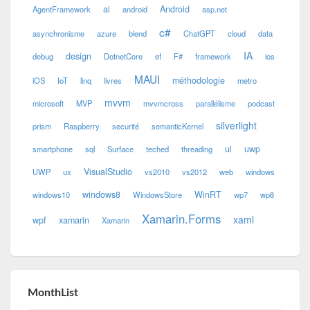
ai
Android
AgentFramework
android
asp.net
c#
asynchronisme
azure
blend
ChatGPT
cloud
data
IA
design
debug
DotnetCore
ef
F#
framework
ios
MAUI
méthodologie
iOS
IoT
linq
livres
metro
mvvm
microsoft
MVP
mvvmcross
parallélisme
podcast
silverlight
prism
Raspberry
securité
semanticKernel
ui
uwp
smartphone
sql
Surface
teched
threading
VisualStudio
UWP
ux
vs2010
vs2012
web
windows
windows8
WinRT
windows10
WindowsStore
wp7
wp8
Xamarin.Forms
xaml
wpf
xamarin
Xamarin
MonthList