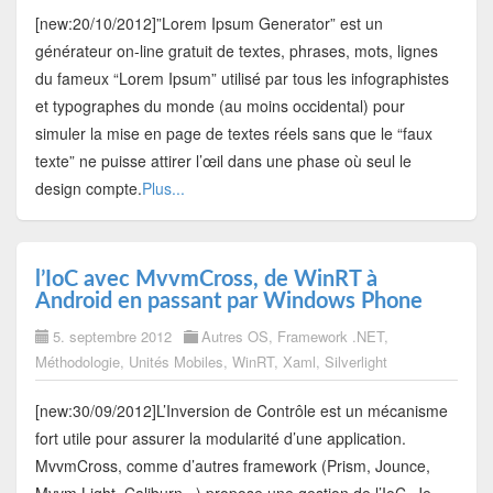
[new:20/10/2012]”Lorem Ipsum Generator” est un
générateur on-line gratuit de textes, phrases, mots, lignes
du fameux “Lorem Ipsum” utilisé par tous les infographistes
et typographes du monde (au moins occidental) pour
simuler la mise en page de textes réels sans que le “faux
texte” ne puisse attirer l’œil dans une phase où seul le
design compte.
Plus...
l’IoC avec MvvmCross, de WinRT à
Android en passant par Windows Phone
5. septembre 2012
Autres OS
,
Framework .NET
,
Méthodologie
,
Unités Mobiles
,
WinRT
,
Xaml
,
Silverlight
[new:30/09/2012]L’Inversion de Contrôle est un mécanisme
fort utile pour assurer la modularité d’une application.
MvvmCross, comme d’autres framework (Prism, Jounce,
Mvvm Light, Caliburn...) propose une gestion de l’IoC. Je