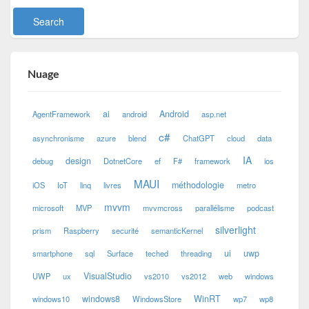
Nuage
ai
Android
AgentFramework
android
asp.net
c#
asynchronisme
azure
blend
ChatGPT
cloud
data
IA
design
debug
DotnetCore
ef
F#
framework
ios
MAUI
méthodologie
iOS
IoT
linq
livres
metro
mvvm
microsoft
MVP
mvvmcross
parallélisme
podcast
silverlight
prism
Raspberry
securité
semanticKernel
ui
uwp
smartphone
sql
Surface
teched
threading
VisualStudio
UWP
ux
vs2010
vs2012
web
windows
windows8
WinRT
windows10
WindowsStore
wp7
wp8