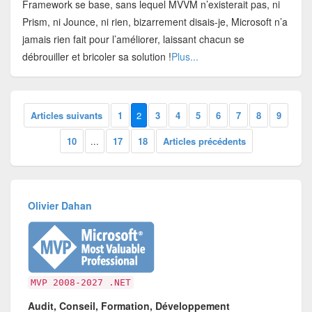
Framework se base, sans lequel MVVM n’existerait pas, ni
Prism, ni Jounce, ni rien, bizarrement disais-je, Microsoft n’a
jamais rien fait pour l’améliorer, laissant chacun se
débrouiller et bricoler sa solution !
Plus...
Articles suivants
1
2
3
4
5
6
7
8
9
10
...
17
18
Articles précédents
Olivier Dahan
MVP 2008-2027 .NET
Audit, Conseil, Formation, Développement