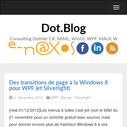
Toggl
naviga
Dot.Blog
Consulting DotNet C#, XAML, WinUI, WPF, MAUI, IA
Des transitions de page à la Windows 8
pour WPF (et Silverlight)
4. décembre 2012
WPF
,
Design
,
Silverlight
[new:31/12/2012]Les menus à tuiles c’est joli (voir le billet du
21 novembre pour un contrôle gratuit avec source) mais
pour donner encore plus de fraicheur Windows 8 à vos