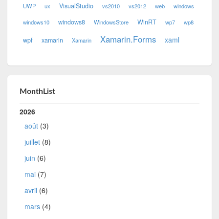
VisualStudio
UWP
ux
vs2010
vs2012
web
windows
windows8
WinRT
windows10
WindowsStore
wp7
wp8
Xamarin.Forms
xaml
wpf
xamarin
Xamarin
MonthList
2026
août
(3)
juillet
(8)
juin
(6)
mai
(7)
avril
(6)
mars
(4)