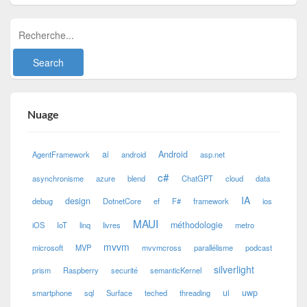
Nuage
ai
Android
AgentFramework
android
asp.net
c#
asynchronisme
azure
blend
ChatGPT
cloud
data
IA
design
debug
DotnetCore
ef
F#
framework
ios
MAUI
méthodologie
iOS
IoT
linq
livres
metro
mvvm
microsoft
MVP
mvvmcross
parallélisme
podcast
silverlight
prism
Raspberry
securité
semanticKernel
ui
uwp
smartphone
sql
Surface
teched
threading