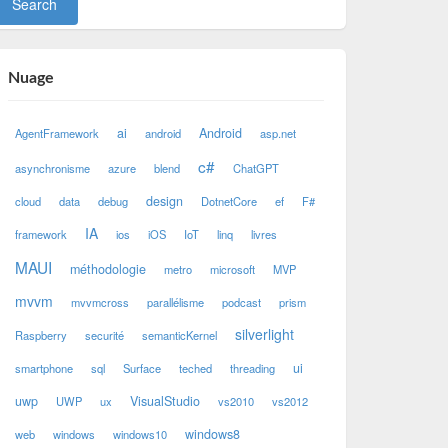
Nuage
ai
Android
AgentFramework
android
asp.net
c#
asynchronisme
azure
blend
ChatGPT
design
cloud
data
debug
DotnetCore
ef
F#
IA
framework
ios
iOS
IoT
linq
livres
MAUI
méthodologie
metro
microsoft
MVP
mvvm
mvvmcross
parallélisme
podcast
prism
silverlight
Raspberry
securité
semanticKernel
ui
smartphone
sql
Surface
teched
threading
uwp
VisualStudio
UWP
ux
vs2010
vs2012
windows8
web
windows
windows10