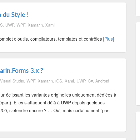
 du Style !
OS
,
UWP
,
WPF
,
Xamarin
,
Xaml
plet d’outils, compilateurs, templates et contrôles
[Plus]
arin.Forms 3.x ?
Visual Studio
,
WPF
,
Xamarin
,
iOS
,
Xaml
,
UWP
,
C#
,
Android
 éclipsant les variantes originelles uniquement dédiées à
épart). Elles s’attaquent déjà à UWP depuis quelques
on 3.0, s’étendre encore ? … Oui, mais certainement “pas