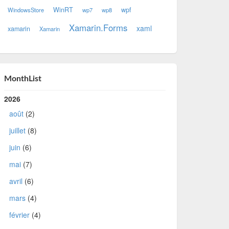
WinRT
wpf
WindowsStore
wp7
wp8
Xamarin.Forms
xaml
xamarin
Xamarin
MonthList
2026
août
(2)
juillet
(8)
juin
(6)
mai
(7)
avril
(6)
mars
(4)
février
(4)