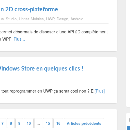
in 2D cross-plateforme
ual Studio
,
Unités Mobiles
,
UWP
,
Design
,
Android
 permet désormais de disposer d’une API 2D complètement
u WPF !
Plus...
indows Store en quelques clics !
r à tout reprogrammer en UWP ça serait cool non ? E
[Plus]
7
8
9
10
...
15
16
Articles précédents