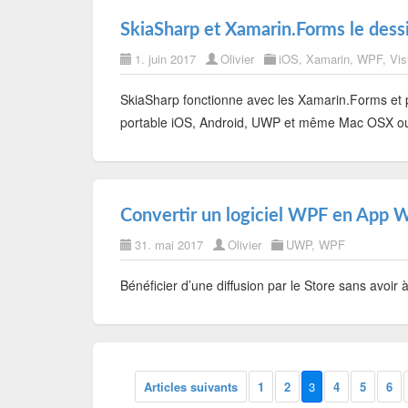
SkiaSharp et Xamarin.Forms le dess
1. juin 2017
Olivier
iOS
,
Xamarin
,
WPF
,
Vis
SkiaSharp fonctionne avec les Xamarin.Forms et
portable iOS, Android, UWP et même Mac OSX o
Convertir un logiciel WPF en App W
31. mai 2017
Olivier
UWP
,
WPF
Bénéficier d’une diffusion par le Store sans avoi
Articles suivants
1
2
3
4
5
6