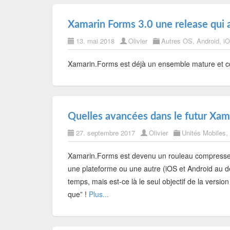
Xamarin Forms 3.0 une release qui a
13. mai 2018
Olivier
Autres OS
,
Android
,
i
Xamarin.Forms est déjà un ensemble mature et com
Quelles avancées dans le futur Xam
27. septembre 2017
Olivier
Unités Mobiles
,
Xamarin.Forms est devenu un rouleau compresseur
une plateforme ou une autre (iOS et Android au d
temps, mais est-ce là le seul objectif de la versi
que” !
Plus...