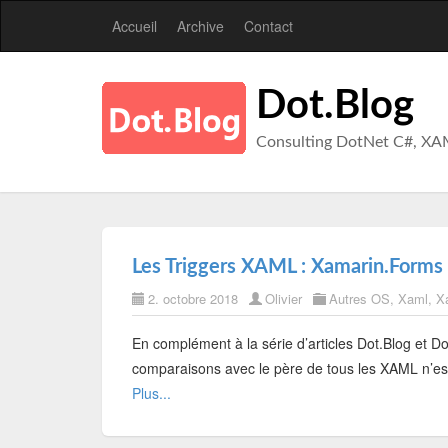
Accueil
Archive
Contact
Dot.Blog
Consulting DotNet C#, XA
Les Triggers XAML : Xamarin.Form
2. octobre 2018
Olivier
Autres OS
,
Xaml
,
X
En complément à la série d’articles Dot.Blog et Dot
comparaisons avec le père de tous les XAML n’es
Plus...