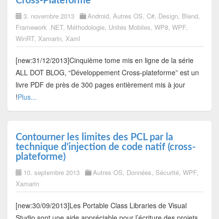
Cross-Plateforme
3. novembre 2013
Android
,
Autres OS
,
C#
,
Design
,
Blend
,
Framework .NET
,
Méthodologie
,
Unités Mobiles
,
WP8
,
WPF
,
WinRT
,
Xamarin
,
Xaml
[new:31/12/2013]Cinquième tome mis en ligne de la série
ALL DOT BLOG, “Développement Cross-plateforme” est un
livre PDF de près de 300 pages entièrement mis à jour
!
Plus...
Contourner les limites des PCL par la
technique d’injection de code natif (cross-
plateforme)
10. septembre 2013
Autres OS
,
Données
,
Sécurité
,
WPF
,
Xamarin
[new:30/09/2013]Les Portable Class Libraries de Visual
Studio sont une aide appréciable pour l’écriture des projets