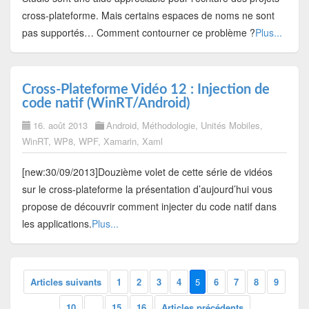
cross-plateforme. Mais certains espaces de noms ne sont
pas supportés… Comment contourner ce problème ?
Plus...
Cross-Plateforme Vidéo 12 : Injection de
code natif (WinRT/Android)
16. août 2013
Android
,
Méthodologie
,
Unités Mobiles
,
WinRT
,
WP8
,
WPF
,
Xamarin
,
Xaml
[new:30/09/2013]Douzième volet de cette série de vidéos
sur le cross-plateforme la présentation d’aujourd’hui vous
propose de découvrir comment injecter du code natif dans
les applications.
Plus...
Articles suivants
1
2
3
4
5
6
7
8
9
10
...
15
16
Articles précédents