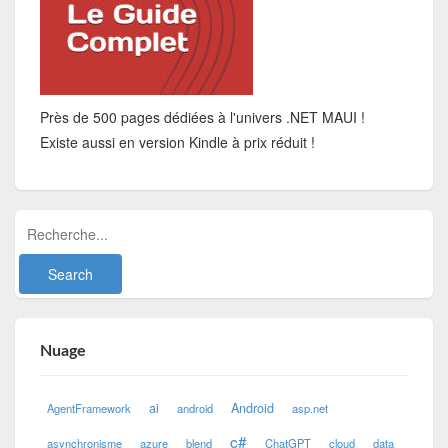
Près de 500 pages dédiées à l'univers .NET MAUI !
Existe aussi en version Kindle à prix réduit !
Nuage
ai
Android
AgentFramework
android
asp.net
c#
asynchronisme
azure
blend
ChatGPT
cloud
data