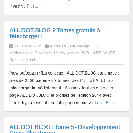
investit…
Plus...
ALL.DOT.BLOG 9 Tomes gratuits à
télécharger !
11. janvier 2014
Autres OS
,
C#
,
Design
,
LINQ
,
Méthodologie
,
Silverlight
,
Unités Mobiles
,
WP8
,
WPF
,
WinRT
,
Xamarin
,
Xaml
[new:30/05/2014]La collection ALL.DOT.BLOG est unique :
près de 2500 pages en 9 tomes, des PDF GRATUITS à
télécharger immédiatement ! Accédez tout de suite à la
page ALL.DOT.BLOG et profitez de l’édition 2014 avec
index, hyperliens, et une jolie page de couverture !
Plus...
ALL DOT.BLOG : Tome 5–Développement