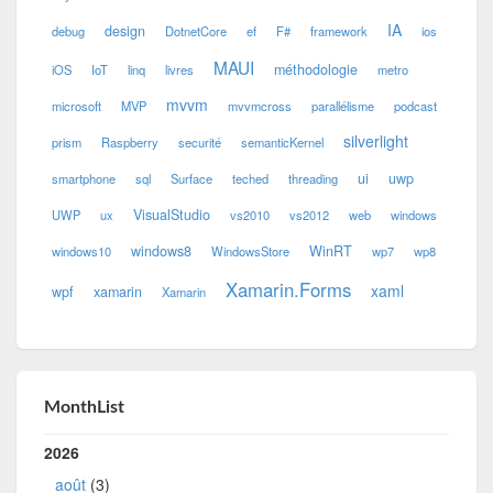
IA
design
debug
DotnetCore
ef
F#
framework
ios
MAUI
méthodologie
iOS
IoT
linq
livres
metro
mvvm
microsoft
MVP
mvvmcross
parallélisme
podcast
silverlight
prism
Raspberry
securité
semanticKernel
ui
uwp
smartphone
sql
Surface
teched
threading
VisualStudio
UWP
ux
vs2010
vs2012
web
windows
windows8
WinRT
windows10
WindowsStore
wp7
wp8
Xamarin.Forms
xaml
wpf
xamarin
Xamarin
MonthList
2026
août
(3)