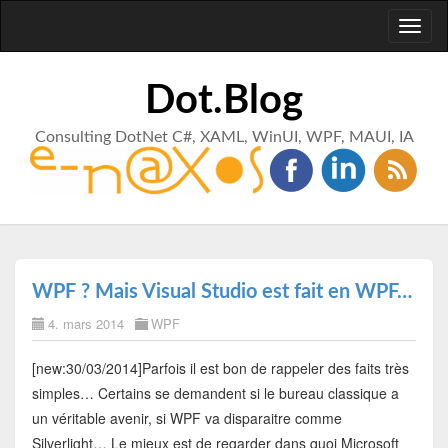
Toggl
naviga
Dot.Blog
Consulting DotNet C#, XAML, WinUI, WPF, MAUI, IA
WPF ? Mais Visual Studio est fait en WPF…
4. mars 2014
WPF
[new:30/03/2014]Parfois il est bon de rappeler des faits très
simples… Certains se demandent si le bureau classique a
un véritable avenir, si WPF va disparaitre comme
Silverlight… Le mieux est de regarder dans quoi Microsoft