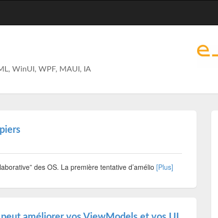
ML, WinUI, WPF, MAUI, IA
piers
llaborative” des OS. La première tentative d’amélio
[Plus]
 peut améliorer vos ViewModels et vos UI