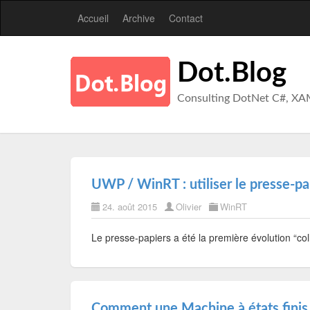
Accueil
Archive
Contact
Dot.Blog
Consulting DotNet C#, XA
UWP / WinRT : utiliser le presse-pa
24. août 2015
Olivier
WinRT
Le presse-papiers a été la première évolution “co
Comment une Machine à états finis