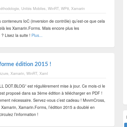
éthodologie
,
Unités Mobiles
,
WinRT
,
WP8
,
Xamarin
 conteneurs IoC (inversion de contrôle) qu’est-ce que cela
-delà les Xamarin.Forms. Mais encore plus les
? Lisez la suite !
Plus...
orme édition 2015 !
Azure
,
Xamarin
,
WinRT
,
Xaml
“ALL DOT.BLOG” est régulièrement mise à jour. Ce mois-ci le
st proposé dans sa 3ème édition à télécharger en PDF !
trement nécessaire. Servez-vous c’est cadeau ! MvvmCross,
Xamarin, Xamarin.Forms, l’édition 2015 a doublé en
irculez l’information !