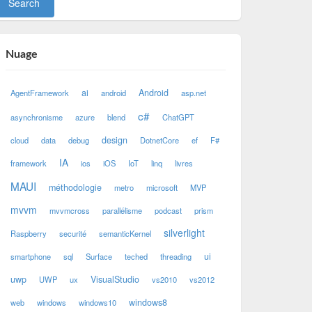
Nuage
ai
Android
AgentFramework
android
asp.net
c#
asynchronisme
azure
blend
ChatGPT
design
cloud
data
debug
DotnetCore
ef
F#
IA
framework
ios
iOS
IoT
linq
livres
MAUI
méthodologie
metro
microsoft
MVP
mvvm
mvvmcross
parallélisme
podcast
prism
silverlight
Raspberry
securité
semanticKernel
ui
smartphone
sql
Surface
teched
threading
uwp
VisualStudio
UWP
ux
vs2010
vs2012
windows8
web
windows
windows10