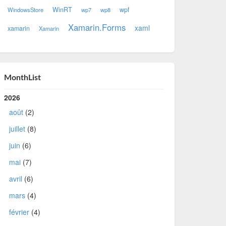
WinRT
wpf
WindowsStore
wp7
wp8
Xamarin.Forms
xaml
xamarin
Xamarin
MonthList
2026
août
(2)
juillet
(8)
juin
(6)
mai
(7)
avril
(6)
mars
(4)
février
(4)