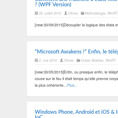
? (WPF Version)
26. juillet 2015
Olivier
Méthodologie
,
WinRT
[new:30/09/2015]Découpler la logique des états et
“Microsoft Awakens !” Enfin, le té
2. mai 2015
Olivier
Unités Mobiles
,
WinRT
[new:30/05/2015]Enfin, ou presque enfin, le télé
couve sur le feu il était temps qu’elle prenne corp
la plus cohérente…
Plus...
Windows Phone, Android et iOS & I
IoC