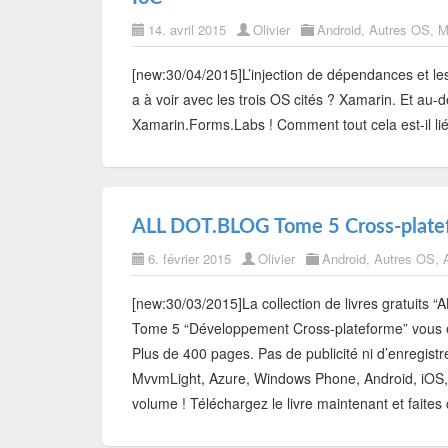
14. avril 2015
Olivier
Android
,
Autres OS
,
M
[new:30/04/2015]L’injection de dépendances et les
a à voir avec les trois OS cités ? Xamarin. Et au
Xamarin.Forms.Labs ! Comment tout cela est-il lié 
ALL DOT.BLOG Tome 5 Cross-platef
6. février 2015
Olivier
Android
,
Autres OS
,
[new:30/03/2015]La collection de livres gratuits 
Tome 5 “Développement Cross-plateforme” vous e
Plus de 400 pages. Pas de publicité ni d’enregis
MvvmLight, Azure, Windows Phone, Android, iOS, 
volume ! Téléchargez le livre maintenant et faites c