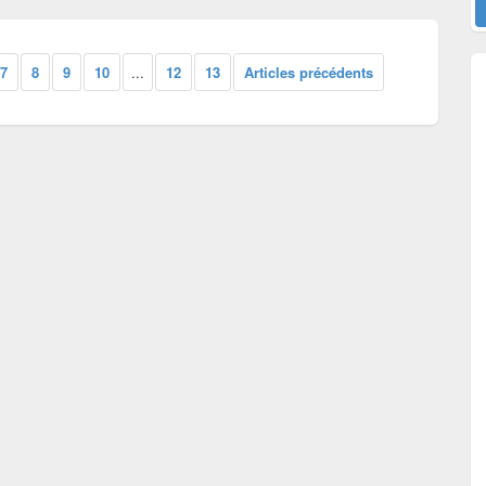
7
8
9
10
...
12
13
Articles précédents