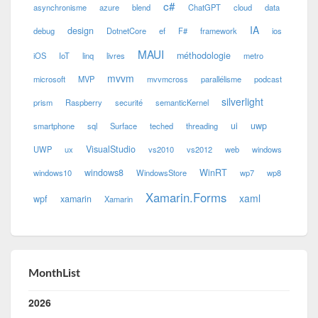
c#
asynchronisme
azure
blend
ChatGPT
cloud
data
IA
design
debug
DotnetCore
ef
F#
framework
ios
MAUI
méthodologie
iOS
IoT
linq
livres
metro
mvvm
microsoft
MVP
mvvmcross
parallélisme
podcast
silverlight
prism
Raspberry
securité
semanticKernel
ui
uwp
smartphone
sql
Surface
teched
threading
VisualStudio
UWP
ux
vs2010
vs2012
web
windows
windows8
WinRT
windows10
WindowsStore
wp7
wp8
Xamarin.Forms
xaml
wpf
xamarin
Xamarin
MonthList
2026