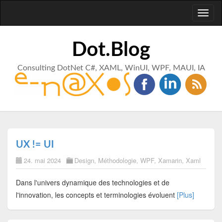
Toggl
naviga
Dot.Blog
Consulting DotNet C#, XAML, WinUI, WPF, MAUI, IA
UX != UI
24. mai 2024
Design
,
Méthodologie
,
WPF
,
Xamarin
,
Xaml
Dans l'univers dynamique des technologies et de
l'innovation, les concepts et terminologies évoluent
[Plus]