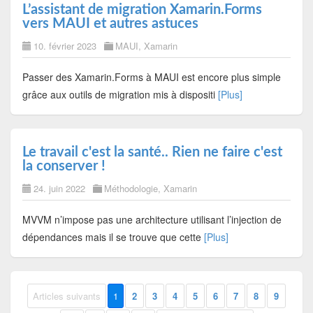
L’assistant de migration Xamarin.Forms
vers MAUI et autres astuces
10. février 2023
MAUI
,
Xamarin
Passer des Xamarin.Forms à MAUI est encore plus simple
grâce aux outils de migration mis à dispositi
[Plus]
Le travail c'est la santé.. Rien ne faire c'est
la conserver !
24. juin 2022
Méthodologie
,
Xamarin
MVVM n’impose pas une architecture utilisant l’injection de
dépendances mais il se trouve que cette
[Plus]
Articles suivants
1
2
3
4
5
6
7
8
9