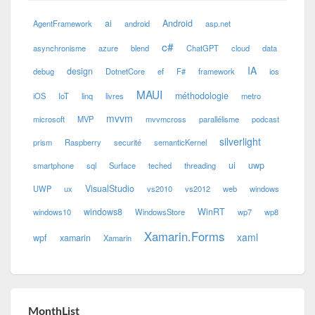
ai
Android
AgentFramework
android
asp.net
c#
asynchronisme
azure
blend
ChatGPT
cloud
data
IA
design
debug
DotnetCore
ef
F#
framework
ios
MAUI
méthodologie
iOS
IoT
linq
livres
metro
mvvm
microsoft
MVP
mvvmcross
parallélisme
podcast
silverlight
prism
Raspberry
securité
semanticKernel
ui
uwp
smartphone
sql
Surface
teched
threading
VisualStudio
UWP
ux
vs2010
vs2012
web
windows
windows8
WinRT
windows10
WindowsStore
wp7
wp8
Xamarin.Forms
xaml
wpf
xamarin
Xamarin
MonthList