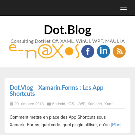
Toggl
naviga
Dot.Blog
Consulting DotNet C#, XAML, WinUI, WPF, MAUI, IA
Dot.Vlog - Xamarin.Forms : Les App
Shortcuts
29. octobre 2018
Android
,
iOS
,
UWP
,
Xamarin
,
Xaml
Comment mettre en place des App Shortcuts sous
Xamarin.Forms, quel code, quel plugin utiliser, qu'en
[Plus]