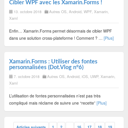
Cibler WPF avec les Xamarin.Forms !
13. octobre 2018
Autres OS
,
Android
,
WPF
,
Xamarin
,
Xaml
Enfin… Xamarin.Forms permet désormais de cibler WPF
dans une solution cross-plateforme ! Comment ? …
[Plus]
Xamarin.Forms : Utiliser des fontes
personnalisées (Dot.Vlog n°6)
7. octobre 2018
Autres OS
,
Android
,
iOS
,
UWP
,
Xamarin
,
Xaml
L’utilisation de fontes personnalisées n’est pas très
compliqué mais réclame de suivre une “recette”
[Plus]
Articles suivants
1
2
...
16
17
18
19