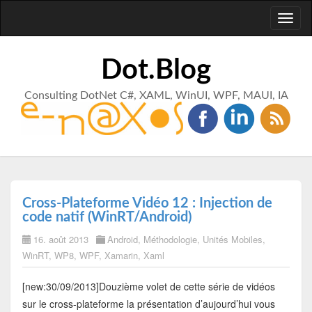
Toggl
naviga
Dot.Blog
Consulting DotNet C#, XAML, WinUI, WPF, MAUI, IA
Cross-Plateforme Vidéo 12 : Injection de
code natif (WinRT/Android)
16. août 2013
Android
,
Méthodologie
,
Unités Mobiles
,
WinRT
,
WP8
,
WPF
,
Xamarin
,
Xaml
[new:30/09/2013]Douzième volet de cette série de vidéos
sur le cross-plateforme la présentation d’aujourd’hui vous