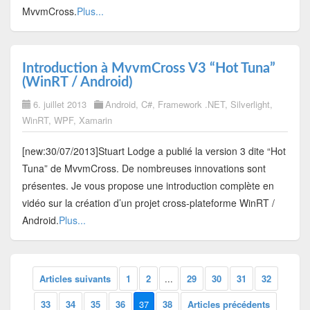
MvvmCross.
Plus...
Introduction à MvvmCross V3 “Hot Tuna”
(WinRT / Android)
6. juillet 2013
Android
,
C#
,
Framework .NET
,
Silverlight
,
WinRT
,
WPF
,
Xamarin
[new:30/07/2013]Stuart Lodge a publié la version 3 dite “Hot
Tuna” de MvvmCross. De nombreuses innovations sont
présentes. Je vous propose une introduction complète en
vidéo sur la création d’un projet cross-plateforme WinRT /
Android.
Plus...
Articles suivants
1
2
...
29
30
31
32
33
34
35
36
37
38
Articles précédents