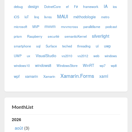
IA
design
debug
DotnetCore
ef
F#
framework
ios
MAUI
méthodologie
iOS
IoT
linq
livres
metro
mvvm
microsoft
MVP
mvvmcross
parallélisme
podcast
silverlight
prism
Raspberry
securité
semanticKernel
ui
uwp
smartphone
sql
Surface
teched
threading
VisualStudio
UWP
ux
vs2010
vs2012
web
windows
windows8
WinRT
windows10
WindowsStore
wp7
wp8
Xamarin.Forms
xaml
wpf
xamarin
Xamarin
MonthList
2026
août
(3)