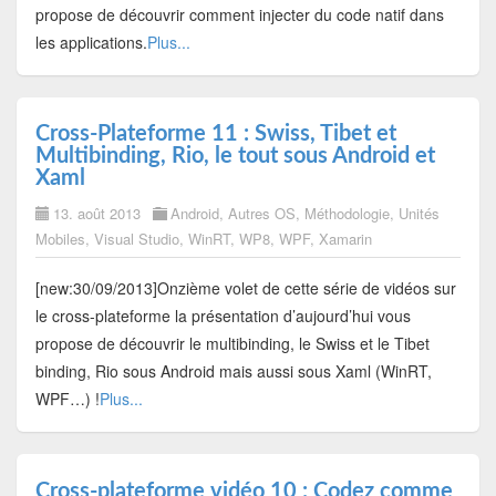
propose de découvrir comment injecter du code natif dans
les applications.
Plus...
Cross-Plateforme 11 : Swiss, Tibet et
Multibinding, Rio, le tout sous Android et
Xaml
13. août 2013
Android
,
Autres OS
,
Méthodologie
,
Unités
Mobiles
,
Visual Studio
,
WinRT
,
WP8
,
WPF
,
Xamarin
[new:30/09/2013]Onzième volet de cette série de vidéos sur
le cross-plateforme la présentation d’aujourd’hui vous
propose de découvrir le multibinding, le Swiss et le Tibet
binding, Rio sous Android mais aussi sous Xaml (WinRT,
WPF…) !
Plus...
Cross-plateforme vidéo 10 : Codez comme