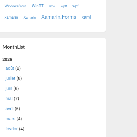
WinRT
wpf
WindowsStore
wp7
wp8
Xamarin.Forms
xaml
xamarin
Xamarin
MonthList
2026
août
(2)
juillet
(8)
juin
(6)
mai
(7)
avril
(6)
mars
(4)
février
(4)