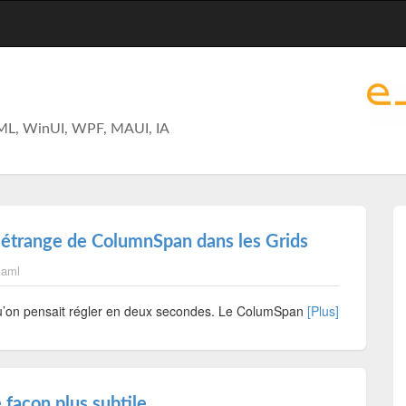
ML, WinUI, WPF, MAUI, IA
étrange de ColumnSpan dans les Grids
aml
 qu’on pensait régler en deux secondes. Le ColumSpan
[Plus]
 façon plus subtile