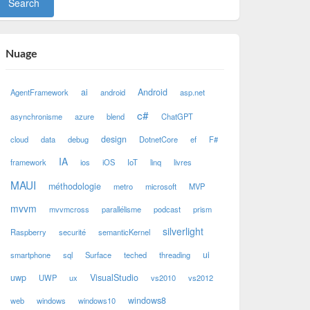
Nuage
ai
Android
AgentFramework
android
asp.net
c#
asynchronisme
azure
blend
ChatGPT
design
cloud
data
debug
DotnetCore
ef
F#
IA
framework
ios
iOS
IoT
linq
livres
MAUI
méthodologie
metro
microsoft
MVP
mvvm
mvvmcross
parallélisme
podcast
prism
silverlight
Raspberry
securité
semanticKernel
ui
smartphone
sql
Surface
teched
threading
uwp
VisualStudio
UWP
ux
vs2010
vs2012
windows8
web
windows
windows10