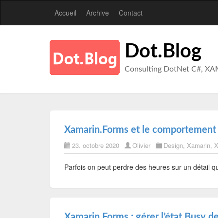
Accueil
Archive
Contact
Dot.Blog
Consulting DotNet C#, XA
Xamarin.Forms et le comportement 
23. octobre 2020
Olivier
Design
,
Xamarin
,
X
Parfois on peut perdre des heures sur un détail
Xamarin.Forms : gérer l’état Busy de