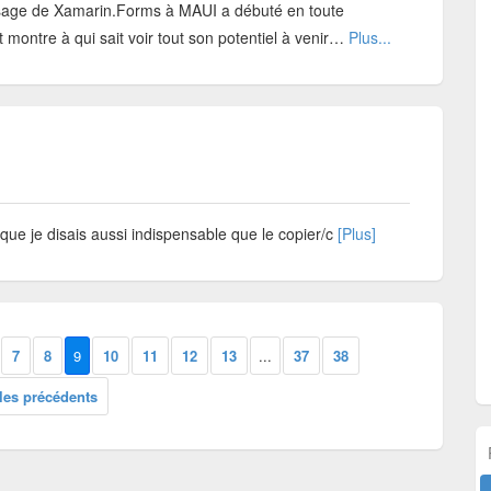
ge de Xamarin.Forms à MAUI a débuté en toute
t montre à qui sait voir tout son potentiel à venir…
Plus...
 que je disais aussi indispensable que le copier/c
[Plus]
7
8
9
10
11
12
13
...
37
38
cles précédents