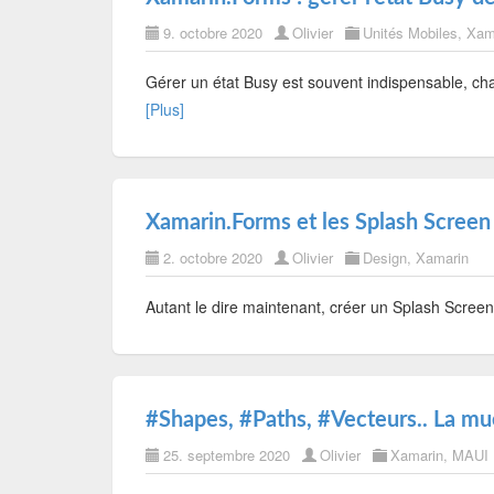
9. octobre 2020
Olivier
Unités Mobiles
,
Xam
Gérer un état Busy est souvent indispensable, c
[Plus]
Xamarin.Forms et les Splash Screen
2. octobre 2020
Olivier
Design
,
Xamarin
Autant le dire maintenant, créer un Splash Screen 
#Shapes, #Paths, #Vecteurs.. La m
25. septembre 2020
Olivier
Xamarin
,
MAUI