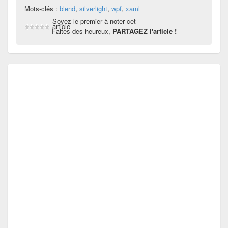
Mots-clés :
blend
,
silverlight
,
wpf
,
xaml
Soyez le premier à noter cet
article
Faites des heureux,
PARTAGEZ l'article !