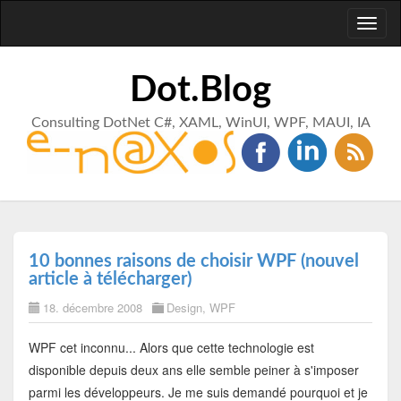
Toggl
naviga
Dot.Blog
Consulting DotNet C#, XAML, WinUI, WPF, MAUI, IA
10 bonnes raisons de choisir WPF (nouvel
article à télécharger)
18. décembre 2008
Design
,
WPF
WPF cet inconnu... Alors que cette technologie est
disponible depuis deux ans elle semble peiner à s'imposer
parmi les développeurs. Je me suis demandé pourquoi et je