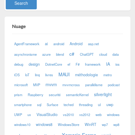
Nuage
ai
Android
AgentFramework
android
asp.net
c#
asynchronisme
azure
blend
ChatGPT
cloud
data
IA
design
debug
DotnetCore
ef
F#
framework
ios
MAUI
méthodologie
iOS
IoT
linq
livres
metro
mvvm
microsoft
MVP
mvvmcross
parallélisme
podcast
silverlight
prism
Raspberry
securité
semanticKernel
ui
uwp
smartphone
sql
Surface
teched
threading
VisualStudio
UWP
ux
vs2010
vs2012
web
windows
windows8
WinRT
windows10
WindowsStore
wp7
wp8
Xamarin.Forms