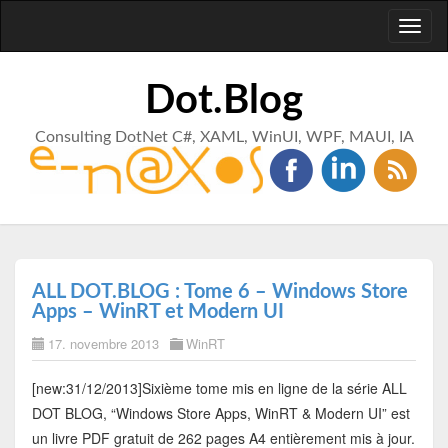
Toggl
naviga
Dot.Blog
Consulting DotNet C#, XAML, WinUI, WPF, MAUI, IA
ALL DOT.BLOG : Tome 6 – Windows Store
Apps – WinRT et Modern UI
17. novembre 2013
WinRT
[new:31/12/2013]Sixième tome mis en ligne de la série ALL
DOT BLOG, “Windows Store Apps, WinRT & Modern UI” est
un livre PDF gratuit de 262 pages A4 entièrement mis à jour.