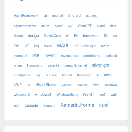
ai
Android
AgentFramework
android
asp.net
c#
asynchronisme
azure
blend
ChatGPT
cloud
data
IA
design
debug
DotnetCore
ef
F#
framework
ios
MAUI
méthodologie
iOS
IoT
linq
livres
metro
mvvm
microsoft
MVP
mvvmcross
parallélisme
podcast
silverlight
prism
Raspberry
securité
semanticKernel
ui
uwp
smartphone
sql
Surface
teched
threading
VisualStudio
UWP
ux
vs2010
vs2012
web
windows
windows8
WinRT
windows10
WindowsStore
wp7
wp8
Xamarin.Forms
xaml
wpf
xamarin
Xamarin