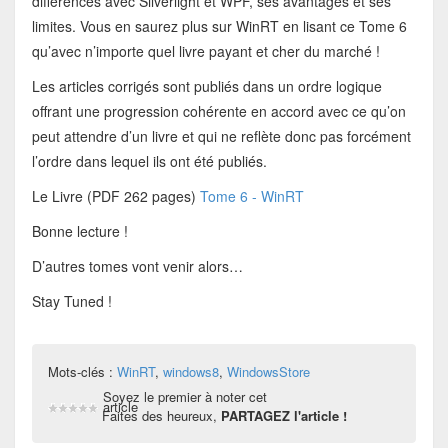
différences avec Silverlight et WPF, ses avantages et ses
limites. Vous en saurez plus sur WinRT en lisant ce Tome 6
qu’avec n’importe quel livre payant et cher du marché !
Les articles corrigés sont publiés dans un ordre logique
offrant une progression cohérente en accord avec ce qu’on
peut attendre d’un livre et qui ne reflète donc pas forcément
l’ordre dans lequel ils ont été publiés.
Le Livre (PDF 262 pages)
Tome 6 - WinRT
Bonne lecture !
D’autres tomes vont venir alors…
Stay Tuned !
Mots-clés :
WinRT
,
windows8
,
WindowsStore
Soyez le premier à noter cet
article
Faites des heureux,
PARTAGEZ l'article !