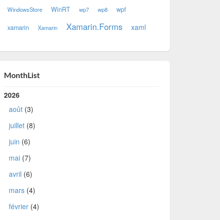
WinRT
wpf
WindowsStore
wp7
wp8
Xamarin.Forms
xaml
xamarin
Xamarin
MonthList
2026
août
(3)
juillet
(8)
juin
(6)
mai
(7)
avril
(6)
mars
(4)
février
(4)