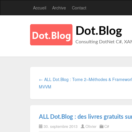
Accueil
Archive
Contact
Dot.Blog
Consulting DotNet C#, XA
← ALL Dot.Blog : Tome 2–Méthodes & Framewor
MVVM
ALL Dot.Blog : des livres gratuits su
30. septembre 2013
Olivier
C#