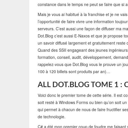
constance dans le temps ne peut se faire que si
Mais je vous ai habitué à la franchise et je ne vai
l’opportunité de faire vivre une information toujo
serveurs. C’est aussi une façon de diffuser ma ma
Dot.Blog c’est aussi E-Naxos et que je propose tou
un savoir diffusé largement et gratuitement reste c
Quand des SSII engageant des jeunes ingénieurs
formation, conseil, audit, développement, demande
rappelez-vous que Dot.Blog vous le prouve un jou
100 à 120 billets sont produits par an)…
ALL DOT.BLOG TOME 1 : 
Voici donc le premier tome de cette série. Il est 
soit resté à Windows Forms ou bien qu’on soit un 
qui permet à chacun de nous de faire fructifier 
de technologie.
C# a été mon premier coup de foudre me faisant 