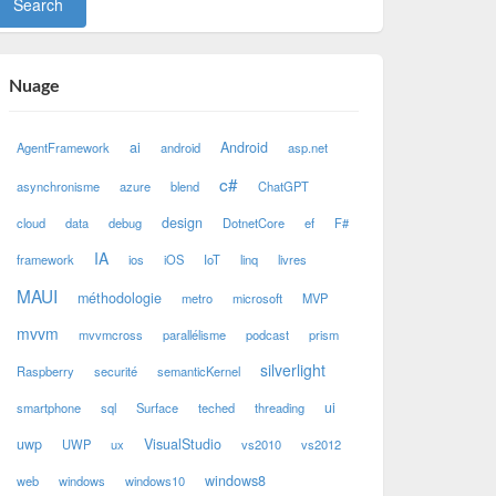
Nuage
ai
Android
AgentFramework
android
asp.net
c#
asynchronisme
azure
blend
ChatGPT
design
cloud
data
debug
DotnetCore
ef
F#
IA
framework
ios
iOS
IoT
linq
livres
MAUI
méthodologie
metro
microsoft
MVP
mvvm
mvvmcross
parallélisme
podcast
prism
silverlight
Raspberry
securité
semanticKernel
ui
smartphone
sql
Surface
teched
threading
uwp
VisualStudio
UWP
ux
vs2010
vs2012
windows8
web
windows
windows10