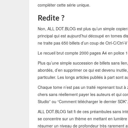
compléter cette série unique.
Redite ?
Non, ALL DOT.BLOG est plus qu’un simple copier/co
principal qui est aujourd’hui découpé en tomes dist
ne traite pas 650 billets d’un coup de Ctrl-C/Ctrl-V 
Le recueil brut compte 2000 pages A4 en police 10
Plus qu’une simple succession de billets sans li
abordés, d’en supprimer ce qui est devenu inutile,
particulier. Les longs articles publiés à part sont
Chaque tome n’est pas un traité reprenant tout à
chers sans réellement payer les auteurs et qui co
Studio” ou “Comment télécharger le dernier SDK”
ALL DOT.BLOG fait fi de ces préambules sans int
se concentre sur un thème en mettant en lumière s
résumer un niveau de profondeur très rarement at