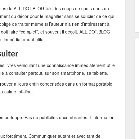
tomes de ALL.DOT.BLOG tels des coups de spots dans un
ément du décor pour le magnifier sans se soucier de ce qui
ligé de traiter même si l’auteur n’a rien d’intéressant à
 doit faire “complet”, et souvent il déçoit. ALL.DOT.BLOG
e, immédiatement utile.
sulter
les livres véhiculant une connaissance immédiatement utile
le à consulter partout, sur son smartphone, sa tablette.
 trouver ailleurs enfin condensées dans un format portable
 calme, off-line.
ntourloupe. Pas de publicités encombrantes. L’information
eux forcément. Communiquer autant et avec tant de