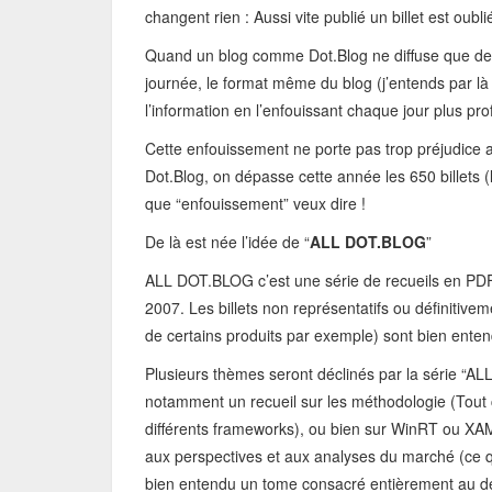
changent rien : Aussi vite publié un billet est oubli
Quand un blog comme Dot.Blog ne diffuse que de l
journée, le format même du blog (j’entends par là 
l’information en l’enfouissant chaque jour plus p
Cette enfouissement ne porte pas trop préjudice
Dot.Blog, on dépasse cette année les 650 billets 
que “enfouissement” veux dire !
De là est née l’idée de “
ALL DOT.BLOG
”
ALL DOT.BLOG c’est une série de recueils en PD
2007. Les billets non représentatifs ou définitive
de certains produits par exemple) sont bien enten
Plusieurs thèmes seront déclinés par la série “AL
notamment un recueil sur les méthodologie (Tout
différents frameworks), ou bien sur WinRT ou XAM
aux perspectives et aux analyses du marché (ce qu
bien entendu un tome consacré entièrement au d