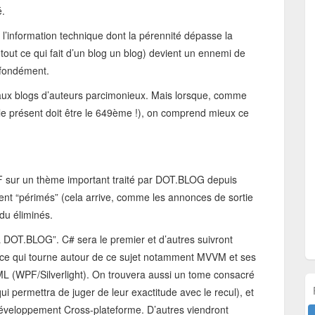
é.
’information technique dont la pérennité dépasse la
tout ce qui fait d’un blog un blog) devient un ennemi de
rofondément.
 aux blogs d’auteurs parcimonieux. Mais lorsque, comme
(le présent doit être le 649ème !), on comprend mieux ce
F sur un thème important traité par DOT.BLOG depuis
ment “périmés” (cela arrive, comme les annonces de sortie
du éliminés.
L DOT.BLOG”. C# sera le premier et d’autres suivront
 ce qui tourne autour de ce sujet notamment MVVM et ses
L (WPF/Silverlight). On trouvera aussi un tome consacré
i permettra de juger de leur exactitude avec le recul), et
éveloppement Cross-plateforme. D’autres viendront