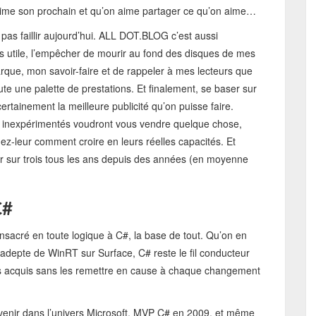
 aime son prochain et qu’on aime partager ce qu’on aime…
s pas faillir aujourd’hui. ALL DOT.BLOG c’est aussi
urs utile, l’empêcher de mourir au fond des disques de mes
rque, mon savoir-faire et de rappeler à mes lecteurs que
te une palette de prestations. Et finalement, se baser sur
ertainement la meilleure publicité qu’on puisse faire.
 inexpérimentés voudront vous vendre quelque chose,
z-leur comment croire en leurs réelles capacités. Et
r sur trois tous les ans depuis des années (en moyenne
C#
consacré en toute logique à C#, la base de tout. Qu’on en
adepte de WinRT sur Surface, C# reste le fil conducteur
ses acquis sans les remettre en cause à chaque changement
venir dans l’univers Microsoft. MVP C# en 2009, et même