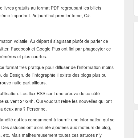
livres gratuits au format PDF regroupant les billets
thème important. Aujourd’hui premier tome, C#.
?
tion volatile. Au départ il s’agissait plutôt de parler de
 Twitter, Facebook et Google Plus ont fini par phagocyter ce
hémères et plus courtes.
e format très pratique pour diffuser de l’information moins
 du Design, de l’infographie il existe des blogs plus ou
rouve nulle part ailleurs.
utilisation. Les flux RSS sont une preuve de ce côté
 suivent 24/24h. Qui voudrait relire les nouvelles qui ont
l y a deux ans ? Personne.
tanéité qui les condamnent à fournir une information qui se
 Des astuces ont alors été ajoutées aux moteurs de blog,
s, etc. Mais malheureusement toutes ces astuces n’y