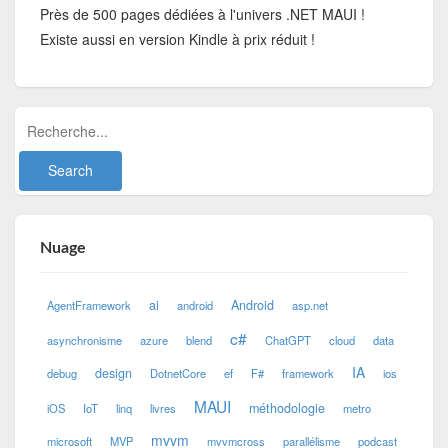
Près de 500 pages dédiées à l'univers .NET MAUI !
Existe aussi en version Kindle à prix réduit !
Nuage
ai
Android
AgentFramework
android
asp.net
c#
asynchronisme
azure
blend
ChatGPT
cloud
data
IA
design
debug
DotnetCore
ef
F#
framework
ios
MAUI
méthodologie
iOS
IoT
linq
livres
metro
mvvm
microsoft
MVP
mvvmcross
parallélisme
podcast