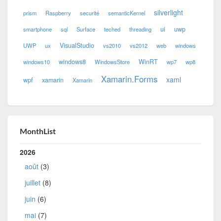
silverlight
prism
Raspberry
securité
semanticKernel
ui
uwp
smartphone
sql
Surface
teched
threading
VisualStudio
UWP
ux
vs2010
vs2012
web
windows
windows8
WinRT
windows10
WindowsStore
wp7
wp8
Xamarin.Forms
xaml
wpf
xamarin
Xamarin
MonthList
2026
août
(3)
juillet
(8)
juin
(6)
mai
(7)