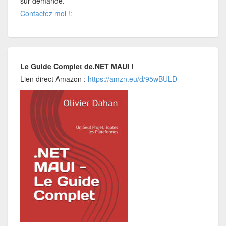
sur demande.
Contactez moi !:
Le Guide Complet de.NET MAUI !
Lien direct Amazon :
https://amzn.eu/d/95wBULD