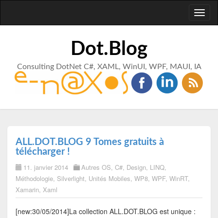
Toggl
naviga
Dot.Blog
Consulting DotNet C#, XAML, WinUI, WPF, MAUI, IA
ALL.DOT.BLOG 9 Tomes gratuits à
télécharger !
11. janvier 2014
Autres OS
,
C#
,
Design
,
LINQ
,
Méthodologie
,
Silverlight
,
Unités Mobiles
,
WP8
,
WPF
,
WinRT
,
Xamarin
,
Xaml
[new:30/05/2014]La collection ALL.DOT.BLOG est unique :