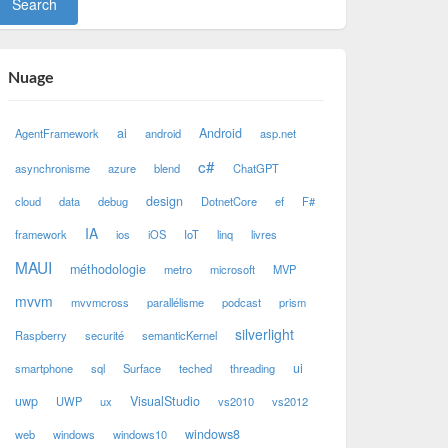
Nuage
ai
Android
AgentFramework
android
asp.net
c#
asynchronisme
azure
blend
ChatGPT
design
cloud
data
debug
DotnetCore
ef
F#
IA
framework
ios
iOS
IoT
linq
livres
MAUI
méthodologie
metro
microsoft
MVP
mvvm
mvvmcross
parallélisme
podcast
prism
silverlight
Raspberry
securité
semanticKernel
ui
smartphone
sql
Surface
teched
threading
uwp
VisualStudio
UWP
ux
vs2010
vs2012
windows8
web
windows
windows10