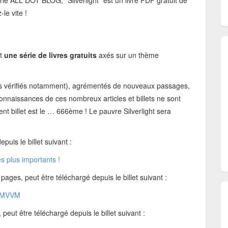
ie ALL DOT BLOG, “Silverlight” est un livre PDF gratuit de
le vite !
st
une série de livres gratuits
axés sur un thème
nes vérifiés notamment), agrémentés de nouveaux passages,
 connaissances de ces nombreux articles et billets ne sont
ent billet est le … 666ème ! Le pauvre Silverlight sera
puis le billet suivant :
es plus importants !
es, peut être téléchargé depuis le billet suivant :
s MVVM
peut être téléchargé depuis le billet suivant :