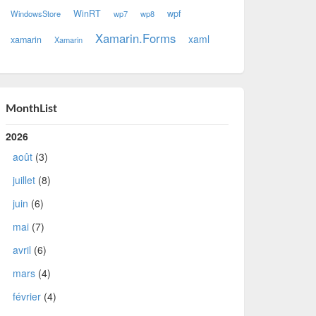
WinRT
wpf
WindowsStore
wp7
wp8
Xamarin.Forms
xaml
xamarin
Xamarin
MonthList
2026
août
(3)
juillet
(8)
juin
(6)
mai
(7)
avril
(6)
mars
(4)
février
(4)