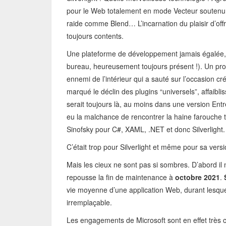
pour le Web totalement en mode Vecteur soutenu 
raide comme Blend… L’incarnation du plaisir d’offrir
toujours contents.
Une plateforme de développement jamais égalée, n
bureau, heureusement toujours présent !). Un prod
ennemi de l’intérieur qui a sauté sur l’occasion 
marqué le déclin des plugins “universels”, affaiblis
serait toujours là, au moins dans une version Entrep
eu la malchance de rencontrer la haine farouche t
Sinofsky pour C#, XAML, .NET et donc Silverlight.
C’était trop pour Silverlight et même pour sa vers
Mais les cieux ne sont pas si sombres. D’abord il 
repousse la fin de maintenance à
octobre 2021
.
vie moyenne d’une application Web, durant lesquel
irremplaçable.
Les engagements de Microsoft sont en effet très c