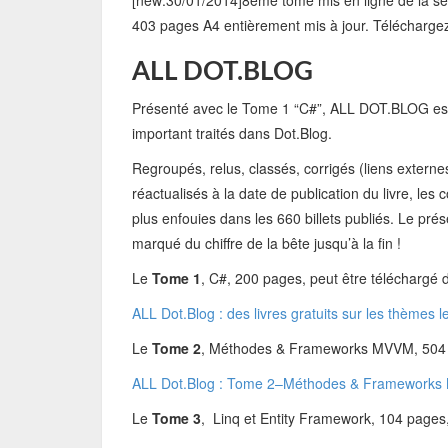
[new:30/01/2014]8ème tome mis en ligne de la sér
403 pages A4 entièrement mis à jour. Téléchargez-
ALL DOT.BLOG
Présenté avec le Tome 1 “C#”, ALL DOT.BLOG e
important traités dans Dot.Blog.
Regroupés, relus, classés, corrigés (liens exter
réactualisés à la date de publication du livre, les
plus enfouies dans les 660 billets publiés. Le prés
marqué du chiffre de la bête jusqu’à la fin !
Le
Tome 1
, C#, 200 pages, peut être téléchargé de
ALL Dot.Blog : des livres gratuits sur les thèmes l
Le
Tome 2
, Méthodes & Frameworks MVVM, 504 pag
ALL Dot.Blog : Tome 2–Méthodes & Framework
Le
Tome 3
, Linq et Entity Framework, 104 pages, 