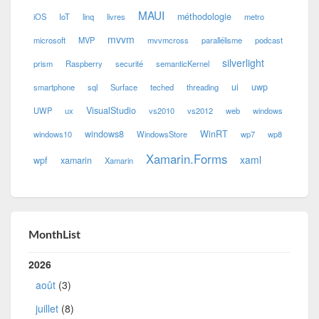
MAUI
méthodologie
iOS
IoT
linq
livres
metro
mvvm
microsoft
MVP
mvvmcross
parallélisme
podcast
silverlight
prism
Raspberry
securité
semanticKernel
ui
uwp
smartphone
sql
Surface
teched
threading
VisualStudio
UWP
ux
vs2010
vs2012
web
windows
windows8
WinRT
windows10
WindowsStore
wp7
wp8
Xamarin.Forms
xaml
wpf
xamarin
Xamarin
MonthList
2026
août
(3)
juillet
(8)