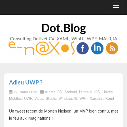
Toggl
naviga
Dot.Blog
Consulting DotNet C#, XAML, WinUI, WPF, MAUI, IA
Adieu UWP ?
27. mars 2019
Autres OS
,
Android
,
Humeur
,
iOS
,
Unités
Mobiles
,
UWP
,
Visual Studio
,
Windows10
,
WPF
,
Xamarin
,
Xaml
Un tweet récent de Morten Nielsen, un MVP bien connu, met
le feu aux imaginations !