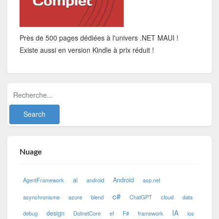
Près de 500 pages dédiées à l'univers .NET MAUI !
Existe aussi en version Kindle à prix réduit !
Nuage
ai
Android
AgentFramework
android
asp.net
c#
asynchronisme
azure
blend
ChatGPT
cloud
data
IA
design
debug
DotnetCore
ef
F#
framework
ios