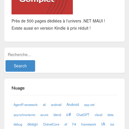
Près de 500 pages dédiées à l'univers .NET MAUI !
Existe aussi en version Kindle à prix réduit !
Nuage
ai
Android
AgentFramework
android
asp.net
c#
asynchronisme
azure
blend
ChatGPT
cloud
data
IA
design
debug
DotnetCore
ef
F#
framework
ios