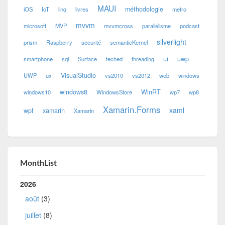
MAUI
méthodologie
iOS
IoT
linq
livres
metro
mvvm
microsoft
MVP
mvvmcross
parallélisme
podcast
silverlight
prism
Raspberry
securité
semanticKernel
ui
uwp
smartphone
sql
Surface
teched
threading
VisualStudio
UWP
ux
vs2010
vs2012
web
windows
windows8
WinRT
windows10
WindowsStore
wp7
wp8
Xamarin.Forms
xaml
wpf
xamarin
Xamarin
MonthList
2026
août
(3)
juillet
(8)