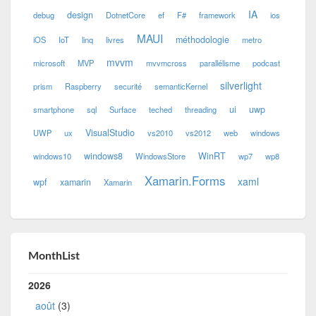
IA
design
debug
DotnetCore
ef
F#
framework
ios
MAUI
méthodologie
iOS
IoT
linq
livres
metro
mvvm
microsoft
MVP
mvvmcross
parallélisme
podcast
silverlight
prism
Raspberry
securité
semanticKernel
ui
uwp
smartphone
sql
Surface
teched
threading
VisualStudio
UWP
ux
vs2010
vs2012
web
windows
windows8
WinRT
windows10
WindowsStore
wp7
wp8
Xamarin.Forms
xaml
wpf
xamarin
Xamarin
MonthList
2026
août
(3)