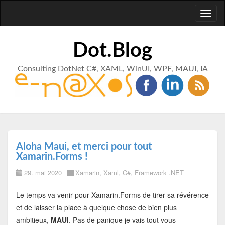
Toggl
naviga
Dot.Blog
Consulting DotNet C#, XAML, WinUI, WPF, MAUI, IA
Aloha Maui, et merci pour tout
Xamarin.Forms !
29. mai 2020
Xamarin
,
Xaml
,
C#
,
Framework .NET
Le temps va venir pour Xamarin.Forms de tirer sa révérence
et de laisser la place à quelque chose de bien plus
ambitieux,
MAUI
. Pas de panique je vais tout vous