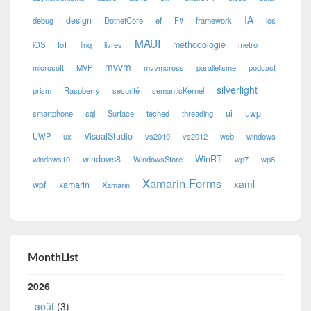
IA
design
debug
DotnetCore
ef
F#
framework
ios
MAUI
méthodologie
iOS
IoT
linq
livres
metro
mvvm
microsoft
MVP
mvvmcross
parallélisme
podcast
silverlight
prism
Raspberry
securité
semanticKernel
ui
uwp
smartphone
sql
Surface
teched
threading
VisualStudio
UWP
ux
vs2010
vs2012
web
windows
windows8
WinRT
windows10
WindowsStore
wp7
wp8
Xamarin.Forms
xaml
wpf
xamarin
Xamarin
MonthList
2026
août
(3)