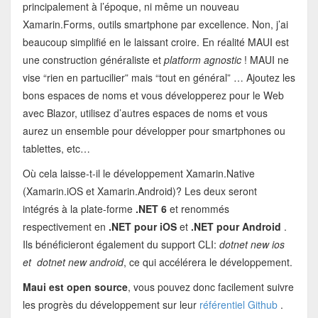
principalement à l’époque, ni même un nouveau
Xamarin.Forms, outils smartphone par excellence. Non, j’ai
beaucoup simplifié en le laissant croire. En réalité MAUI est
une construction généraliste et
platform agnostic
! MAUI ne
vise “rien en partucilier” mais “tout en général” … Ajoutez les
bons espaces de noms et vous développerez pour le Web
avec Blazor, utilisez d’autres espaces de noms et vous
aurez un ensemble pour développer pour smartphones ou
tablettes, etc…
Où cela laisse-t-il le développement Xamarin.Native
(Xamarin.iOS et Xamarin.Android)? Les deux seront
intégrés à la plate-forme
.NET 6
et renommés
respectivement en
.NET pour iOS
et
.NET pour Android
.
Ils bénéficieront également du support CLI:
dotnet new ios
et
dotnet new android
, ce qui accélérera le développement.
Maui est open source
, vous pouvez donc facilement suivre
les progrès du développement sur leur
référentiel Github
.