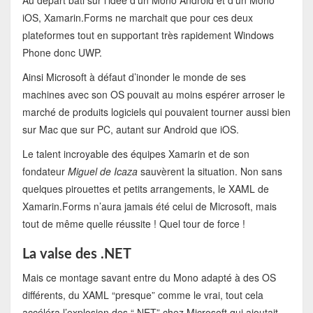
Au départ bâti sur l’idée d’un Mono Android et d’un Mono
iOS, Xamarin.Forms ne marchait que pour ces deux
plateformes tout en supportant très rapidement Windows
Phone donc UWP.
Ainsi Microsoft à défaut d’inonder le monde de ses
machines avec son OS pouvait au moins espérer arroser le
marché de produits logiciels qui pouvaient tourner aussi bien
sur Mac que sur PC, autant sur Android que iOS.
Le talent incroyable des équipes Xamarin et de son
fondateur
Miguel de Icaza
sauvèrent la situation. Non sans
quelques pirouettes et petits arrangements, le XAML de
Xamarin.Forms n’aura jamais été celui de Microsoft, mais
tout de même quelle réussite ! Quel tour de force !
La valse des .NET
Mais ce montage savant entre du Mono adapté à des OS
différents, du XAML “presque” comme le vrai, tout cela
accéléra l’explosion des “.NET” chez Microsoft qui ajoutait