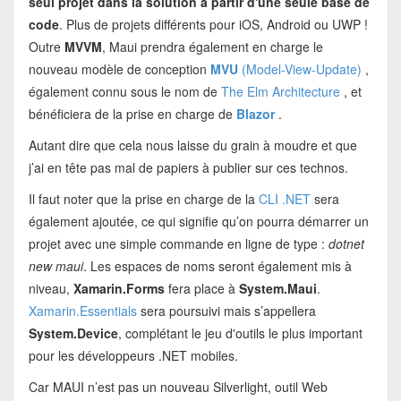
seul projet dans la solution à partir d'une seule base de
code
. Plus de projets différents pour iOS, Android ou UWP !
Outre
MVVM
, Maui prendra également en charge le
nouveau modèle de conception
MVU
(Model-View-Update)
,
également connu sous le nom de
The Elm Architecture
, et
bénéficiera de la prise en charge de
Blazor
.
Autant dire que cela nous laisse du grain à moudre et que
j’ai en tête pas mal de papiers à publier sur ces technos.
Il faut noter que la prise en charge de la
CLI .NET
sera
également ajoutée, ce qui signifie qu’on pourra démarrer un
projet avec une simple commande en ligne de type :
dotnet
new maui
. Les espaces de noms seront également mis à
niveau,
Xamarin.Forms
fera place à
System.Maui
.
Xamarin.Essentials
sera poursuivi mais s’appellera
System.Device
, complétant le jeu d'outils le plus important
pour les développeurs .NET mobiles.
Car MAUI n’est pas un nouveau Silverlight, outil Web