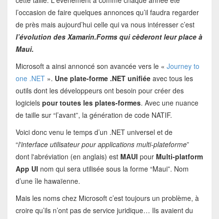
cette taille. L'événement a comme chaque année été
l’occasion de faire quelques annonces qu’il faudra regarder
de près mais aujourd’hui celle qui va nous intéresser c’est
l’évolution des Xamarin.Forms qui cèderont leur place à
Maui.
Microsoft a ainsi annoncé son avancée vers le «
Journey to
one .NET
».
Une plate-forme .NET unifiée
avec tous les
outils dont les développeurs ont besoin pour créer des
logiciels
pour toutes les plates-formes
. Avec une nuance
de taille sur “l’avant”, la génération de code NATIF.
Voici donc venu le temps d’un .NET universel et de
“
l'interface utilisateur pour applications multi-plateforme
”
dont l'abréviation (en anglais) est
MAUI
pour
Multi-platform
App UI
nom qui sera utilisée sous la forme “Maui”. Nom
d’une île hawaïenne.
Mais les noms chez Microsoft c’est toujours un problème, à
croire qu’ils n’ont pas de service juridique… Ils avaient du