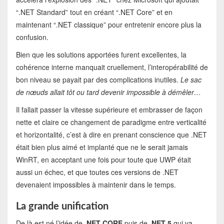
“.NET Standard” tout en créant “.NET Core” et en
maintenant “.NET classique” pour entretenir encore plus la
confusion.
Bien que les solutions apportées furent excellentes, la
cohérence interne manquait cruellement, l’interopérabilité de
bon niveau se payait par des complications inutiles.
Le sac
de nœuds allait tôt ou tard devenir impossible à démêler…
Il fallait passer la vitesse supérieure et embrasser de façon
nette et claire ce changement de paradigme entre verticalité
et horizontalité, c’est à dire en prenant conscience que .NET
était bien plus aimé et implanté que ne le serait jamais
WinRT, en acceptant une fois pour toute que UWP était
aussi un échec, et que toutes ces versions de .NET
devenaient impossibles à maintenir dans le temps.
La grande unification
De là est né l’idée de
.NET CORE
puis de
.NET 5
qui va