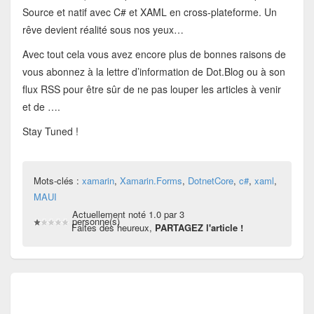
Source et natif avec C# et XAML en cross-plateforme. Un
rêve devient réalité sous nos yeux…
Avec tout cela vous avez encore plus de bonnes raisons de
vous abonnez à la lettre d’information de Dot.Blog ou à son
flux RSS pour être sûr de ne pas louper les articles à venir
et de ….
Stay Tuned !
Mots-clés :
xamarin
,
Xamarin.Forms
,
DotnetCore
,
c#
,
xaml
,
MAUI
Actuellement noté 1.0 par 3
personne(s)
Faites des heureux,
PARTAGEZ l'article !