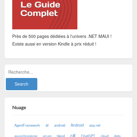
Près de 500 pages dédiées à l'univers .NET MAUI !
Existe aussi en version Kindle à prix réduit !
Nuage
ai
Android
AgentFramework
android
asp.net
c#
asynchronisme
azure
blend
ChatGPT
cloud
data