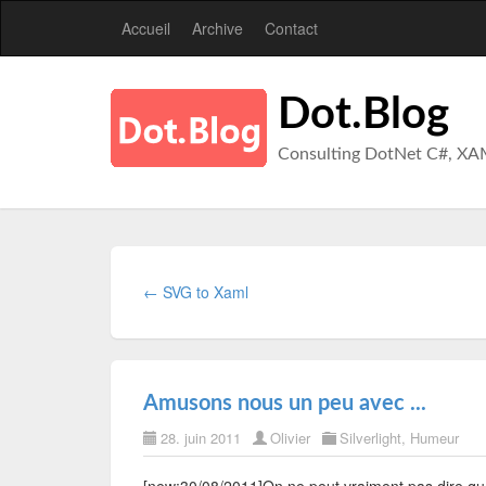
Accueil
Archive
Contact
Dot.Blog
Consulting DotNet C#, XA
← SVG to Xaml
Amusons nous un peu avec ...
28. juin 2011
Olivier
Silverlight
,
Humeur