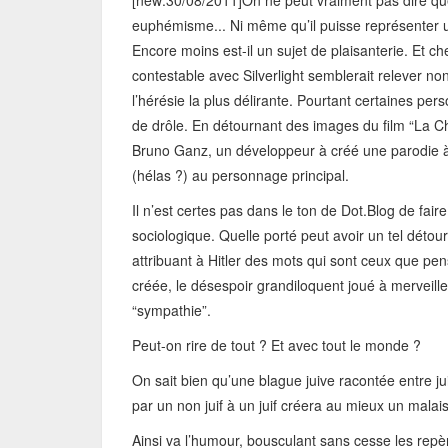
[new:30/08/2011]On ne peut vraiment pas dire que
euphémisme... Ni même qu’il puisse représenter un
Encore moins est-il un sujet de plaisanterie. Et ch
contestable avec Silverlight semblerait relever n
l’hérésie la plus délirante. Pourtant certaines pers
de drôle. En détournant des images du film “La Ch
Bruno Ganz, un développeur à créé une parodie à l
(hélas ?) au personnage principal.
Il n’est certes pas dans le ton de Dot.Blog de fair
sociologique. Quelle porté peut avoir un tel dét
attribuant à Hitler des mots qui sont ceux que pe
créée, le désespoir grandiloquent joué à merveil
“sympathie”.
Peut-on rire de tout ? Et avec tout le monde ?
On sait bien qu’une blague juive racontée entre ju
par un non juif à un juif créera au mieux un malais
Ainsi va l’humour, bousculant sans cesse les repèr