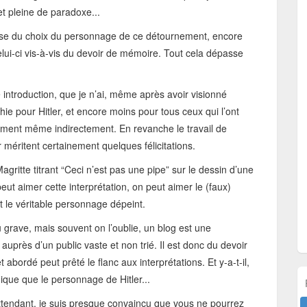
et pleine de paradoxe...
tesse du choix du personnage de ce détournement, encore
elui-ci vis-à-vis du devoir de mémoire. Tout cela dépasse
e introduction, que je n’ai, même après avoir visionné
hie pour Hitler, et encore moins pour tous ceux qui l’ont
clament même indirectement. En revanche le travail de
 méritent certainement quelques félicitations.
Magritte titrant “Ceci n’est pas une pipe” sur le dessin d’une
 peut aimer cette interprétation, on peut aimer le (faux)
et le véritable personnage dépeint.
grave, mais souvent on l’oublie, un blog est une
n auprès d’un public vaste et non trié. Il est donc du devoir
abordé peut prêté le flanc aux interprétations. Et y-a-t-il,
que que le personnage de Hitler...
attendant, je suis presque convaincu que vous ne pourrez