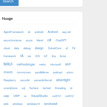
Nuage
ai
Android
AgentFramework
android
asp.net
c#
asynchronisme
azure
blend
ChatGPT
design
cloud
data
debug
DotnetCore
ef
F#
IA
framework
ios
iOS
IoT
linq
livres
MAUI
méthodologie
metro
microsoft
MVP
mvvm
mvvmcross
parallélisme
podcast
prism
silverlight
Raspberry
securité
semanticKernel
ui
smartphone
sql
Surface
teched
threading
uwp
VisualStudio
UWP
ux
vs2010
vs2012
windows8
web
windows
windows10