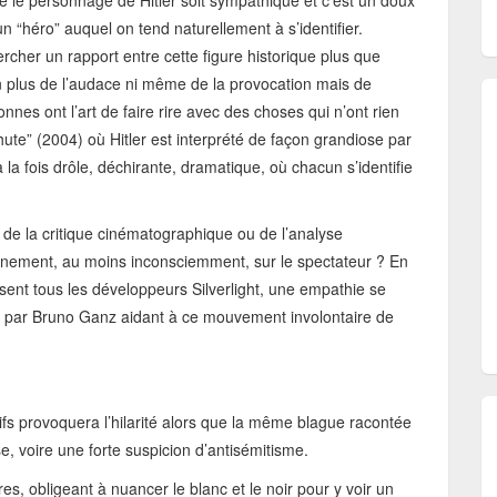
 le personnage de Hitler soit sympathique et c’est un doux
 “héro” auquel on tend naturellement à s’identifier.
ercher un rapport entre cette figure historique plus que
on plus de l’audace ni même de la provocation mais de
onnes ont l’art de faire rire avec des choses qui n’ont rien
ute” (2004) où Hitler est interprété de façon grandiose par
a fois drôle, déchirante, dramatique, où chacun s’identifie
e de la critique cinématographique ou de l’analyse
ournement, au moins inconsciemment, sur le spectateur ? En
nsent tous les développeurs Silverlight, une empathie se
le par Bruno Ganz aidant à ce mouvement involontaire de
ifs provoquera l’hilarité alors que la même blague racontée
e, voire une forte suspicion d’antisémitisme.
es, obligeant à nuancer le blanc et le noir pour y voir un