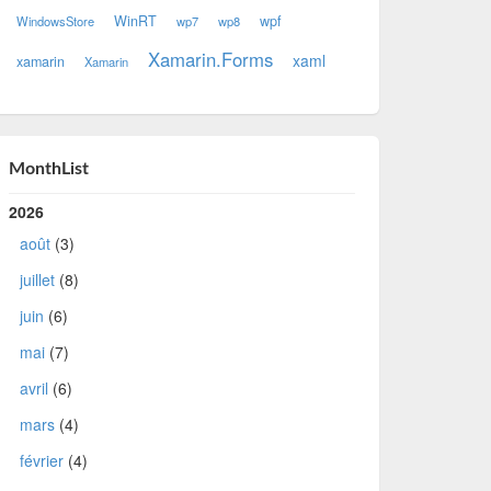
WinRT
wpf
WindowsStore
wp7
wp8
Xamarin.Forms
xaml
xamarin
Xamarin
MonthList
2026
août
(3)
juillet
(8)
juin
(6)
mai
(7)
avril
(6)
mars
(4)
février
(4)