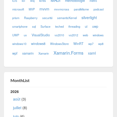
méthodologie
iOS
IoT
linq
livres
metro
mvvm
microsoft
MVP
mvvmcross
parallélisme
podcast
silverlight
prism
Raspberry
securité
semanticKernel
ui
uwp
smartphone
sql
Surface
teched
threading
VisualStudio
UWP
ux
vs2010
vs2012
web
windows
windows8
WinRT
windows10
WindowsStore
wp7
wp8
Xamarin.Forms
xaml
wpf
xamarin
Xamarin
MonthList
2026
août
(3)
juillet
(8)
juin
(6)