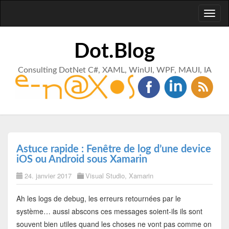
Toggl
naviga
Dot.Blog
Consulting DotNet C#, XAML, WinUI, WPF, MAUI, IA
Astuce rapide : Fenêtre de log d’une device
iOS ou Android sous Xamarin
24. janvier 2017
Visual Studio
,
Xamarin
Ah les logs de debug, les erreurs retournées par le
système… aussi abscons ces messages soient-ils ils sont
souvent bien utiles quand les choses ne vont pas comme on