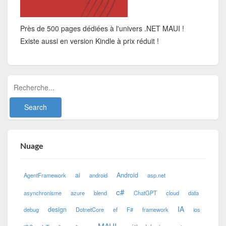
Près de 500 pages dédiées à l'univers .NET MAUI !
Existe aussi en version Kindle à prix réduit !
Nuage
ai
Android
AgentFramework
android
asp.net
c#
asynchronisme
azure
blend
ChatGPT
cloud
data
IA
design
debug
DotnetCore
ef
F#
framework
ios
MAUI