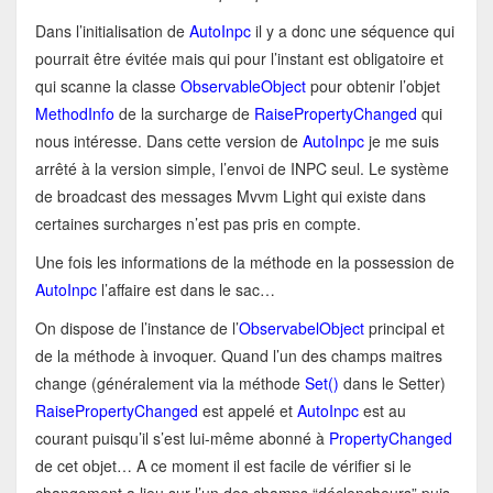
Dans l’initialisation de
AutoInpc
il y a donc une séquence qui
pourrait être évitée mais qui pour l’instant est obligatoire et
qui scanne la classe
ObservableObject
pour obtenir l’objet
MethodInfo
de la surcharge de
RaisePropertyChanged
qui
nous intéresse. Dans cette version de
AutoInpc
je me suis
arrêté à la version simple, l’envoi de INPC seul. Le système
de broadcast des messages Mvvm Light qui existe dans
certaines surcharges n’est pas pris en compte.
Une fois les informations de la méthode en la possession de
AutoInpc
l’affaire est dans le sac…
On dispose de l’instance de l’
ObservabelObject
principal et
de la méthode à invoquer. Quand l’un des champs maitres
change (généralement via la méthode
Set()
dans le Setter)
RaisePropertyChanged
est appelé et
AutoInpc
est au
courant puisqu’il s’est lui-même abonné à
PropertyChanged
de cet objet… A ce moment il est facile de vérifier si le