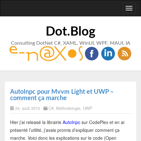
Toggl
naviga
Dot.Blog
Consulting DotNet C#, XAML, WinUI, WPF, MAUI, IA
AutoInpc pour Mvvm Light et UWP –
comment ça marche
24. août 2015
C#
,
Méthodologie
,
UWP
Hier j’ai releasé la librairie
AutoInpc
sur CodePlex et en ai
présenté l’utilité, j’avais promis d’expliquer comment ça
marche. Voici donc les explications sur le code (Open