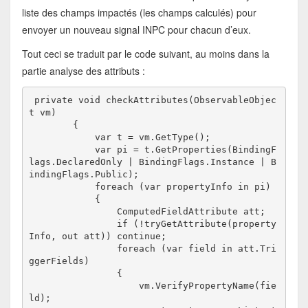
liste des champs impactés (les champs calculés) pour
envoyer un nouveau signal INPC pour chacun d’eux.
Tout ceci se traduit par le code suivant, au moins dans la
partie analyse des attributs :
 private void checkAttributes(ObservableObjec
t vm)

        {

            var t = vm.GetType();

            var pi = t.GetProperties(BindingF
lags.DeclaredOnly | BindingFlags.Instance | B
indingFlags.Public);

            foreach (var propertyInfo in pi)

            {

                ComputedFieldAttribute att;

                if (!tryGetAttribute(property
Info, out att)) continue;

                foreach (var field in att.Tri
ggerFields)

                {

                    vm.VerifyPropertyName(fie
ld);
