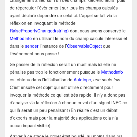
changement a lieu sur l’un des champs “déclencheurs” puis
de répercuter l’évènement sur tous les champs calculés
ayant déclaré dépendre de celui-ci. L’appel se fait via la
réflexion en invoquant la méthode
RaisePropertyChanged(string)
dont nous avons conservé le
MethodInfo
en utilisant le nom du champ calculé intéressé et
dans le
sender
l’instance de l’
ObservableObject
que
l’évènement nous passe !
Se passer de la réflexion serait un must mais ici elle ne
pénalise pas trop le fonctionnement puisque le
Methodinfo
est obtenu dans l’initialisation de
AutoInpc
,
une seule fois
.
C’est ensuite cet objet qui est utilisé directement pour
invoquer la méthode ce qui est très rapide. Il n’y a donc pas
d’analyse via la réflexion à chaque envoi d’un signal INPC ce
qui là serait un peu pénalisant (En réalité c’est un débat
d’experts mais pour la majorité des applications cela n’a
aucun impact visible).
Arriver à ce stade le projet était bouclé, au moins dans ma