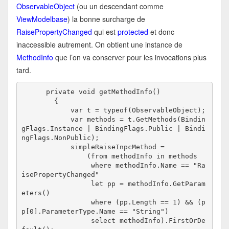
ObservableObject
(ou un descendant comme
ViewModelbase
) la bonne surcharge de
RaisePropertyChanged
qui est
protected
et donc
inaccessible autrement. On obtient une instance de
MethodInfo
que l’on va conserver pour les invocations plus
tard.
      private void getMethodInfo()

        {

            var t = typeof(ObservableObject);

            var methods = t.GetMethods(Bindin
gFlags.Instance | BindingFlags.Public | Bindi
ngFlags.NonPublic);

            simpleRaiseInpcMethod =

                (from methodInfo in methods

                 where methodInfo.Name == "Ra
isePropertyChanged"

                 let pp = methodInfo.GetParam
eters()

                 where (pp.Length == 1) && (p
p[0].ParameterType.Name == "String")

                 select methodInfo).FirstOrDe