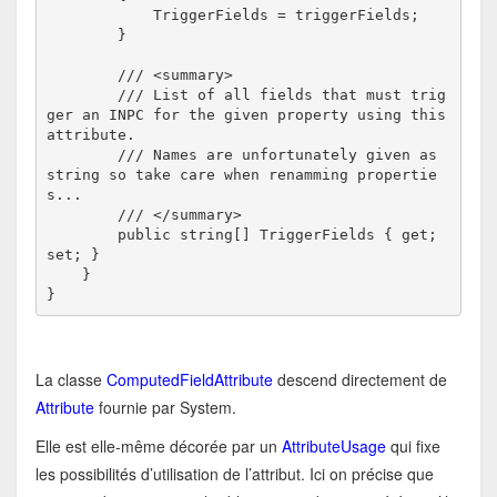
            TriggerFields = triggerFields;

        }

        /// <summary>

        /// List of all fields that must trig
ger an INPC for the given property using this 
attribute.

        /// Names are unfortunately given as 
string so take care when renamming propertie
s...

        /// </summary>

        public string[] TriggerFields { get; 
set; }

    }

}
La classe
ComputedFieldAttribute
descend directement de
Attribute
fournie par System.
Elle est elle-même décorée par un
AttributeUsage
qui fixe
les possibilités d’utilisation de l’attribut. Ici on précise que