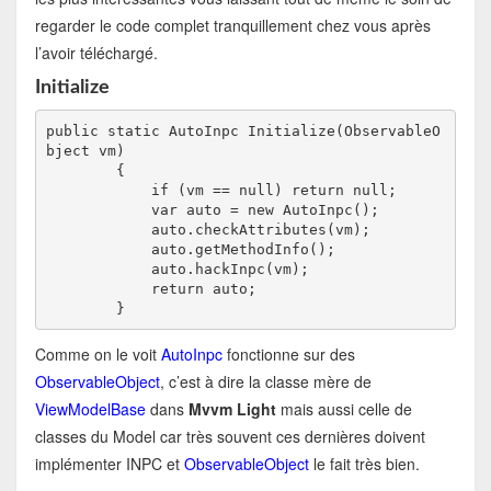
regarder le code complet tranquillement chez vous après
l’avoir téléchargé.
Initialize
public static AutoInpc Initialize(ObservableO
bject vm)

        {

            if (vm == null) return null;

            var auto = new AutoInpc();

            auto.checkAttributes(vm);

            auto.getMethodInfo();

            auto.hackInpc(vm);

            return auto;

        }
Comme on le voit
AutoInpc
fonctionne sur des
ObservableObject
, c’est à dire la classe mère de
ViewModelBase
dans
Mvvm Light
mais aussi celle de
classes du Model car très souvent ces dernières doivent
implémenter INPC et
ObservableObject
le fait très bien.