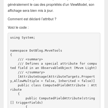
généralement le cas des propriétés d’un ViewModel, son
affichage sera bien mis à jour.
Comment est déclaré l’attribut ?
Voici le code :
using System;

namespace DotBlog.MvvmTools

{

    /// <summary>

    /// Defines a special attribute for compu
ted field in an ObservableObject (Mvvm Light)

    /// </summary>

    [AttributeUsage(AttributeTargets.Propert
y,AllowMultiple = false, Inherited = false)]

    public class ComputedFieldAttribute : Att
ribute

    {

        public ComputedFieldAttribute(string
[] triggerFields)

        {
