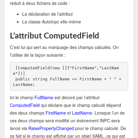
réduit à deux fichiers de code :
La déclaration de l’attribut
La classe AutoInpc elle-même
L’attribut ComputedField
C’est lui qui sert au marquage des champs calculés. On
l’utilise de la façon suivante :
 [ComputedField(new []{"FirstName","LastNam
e"})]

 public string FullName => FirstName + " " + 
LastName;
Ici le champ
FullName
est décoré par l’attribut
ComputedField
qui déclare que le champ calculé dépend
des deux champs
FirstName
et
LastName
. Lorsque l’un de
ces deux champs sera modifié un évènement INPC sera
lancé via
RaisePropertyChanged
pour le champ calculé. De
ce fait si le champ est affiché par un objet XAML, ce qui est