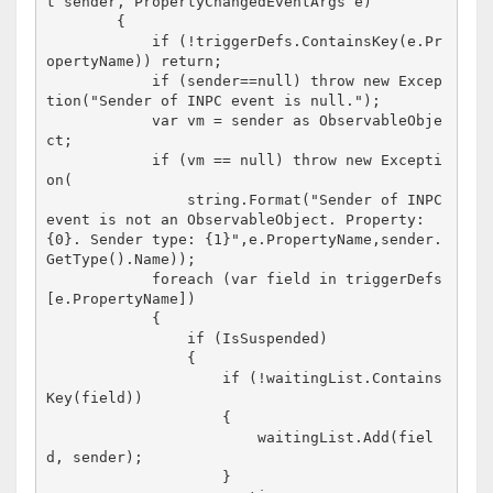
t sender, PropertyChangedEventArgs e)

        {

            if (!triggerDefs.ContainsKey(e.Pr
opertyName)) return;

            if (sender==null) throw new Excep
tion("Sender of INPC event is null.");

            var vm = sender as ObservableObje
ct;

            if (vm == null) throw new Excepti
on(

                string.Format("Sender of INPC 
event is not an ObservableObject. Property: 
{0}. Sender type: {1}",e.PropertyName,sender.
GetType().Name));

            foreach (var field in triggerDefs
[e.PropertyName])

            {

                if (IsSuspended)

                {

                    if (!waitingList.Contains
Key(field))

                    {

                        waitingList.Add(fiel
d, sender);

                    }
