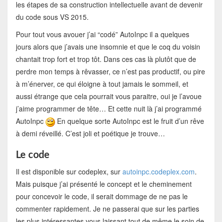
les étapes de sa construction intellectuelle avant de devenir
du code sous VS 2015.
Pour tout vous avouer j’ai “codé” AutoInpc il a quelques
jours alors que j’avais une insomnie et que le coq du voisin
chantait trop fort et trop tôt. Dans ces cas là plutôt que de
perdre mon temps à rêvasser, ce n’est pas productif, ou pire
à m’énerver, ce qui éloigne à tout jamais le sommeil, et
aussi étrange que cela pourrait vous paraitre, oui je l’avoue
j’aime programmer de tête… Et cette nuit là j’ai programmé
AutoInpc
En quelque sorte AutoInpc est le fruit d’un rêve
à demi réveillé. C’est joli et poétique je trouve…
Le code
Il est disponible sur codeplex, sur
autoinpc.codeplex.com
.
Mais puisque j’ai présenté le concept et le cheminement
pour concevoir le code, il serait dommage de ne pas le
commenter rapidement. Je ne passerai que sur les parties
les plus intéressantes vous laissant tout de même le soin de