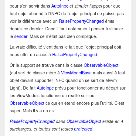
pour s’en servir dans
AutoInpc
et
simuler l’appel
pour que
tout objet abonné à l’INPC de l’objet principal ne puisse pas
voir la différence avec un
RaisePropertyChanged
émis
depuis ce dernier. Donc il faut notamment penser à simuler
le
sender
. Mais ce n’était pas bien compliqué.
La vraie difficulté vient dans le fait que l’objet principal doit
nous offrir un accès à
RaisePropertyChanged
.
Or le support se trouve dans la classe
ObservableObject
(qui sert de classe mère à
ViewModelBase
mais aussi à tout
objet devant supporter INPC quand on se sert de Mvvm
Light). De fait
AutoInpc
prévu pour fonctionner au départ sur
les ViewModels fonctionne en réalité sur tout
ObservableObject
ce qui en étend encore plus l’utilité. C’est
super. Mais il y a un os…
RaisePropertyChanged
dans
ObservableObject
existe en 4
surcharges, et toutes sont toutes
protected
.