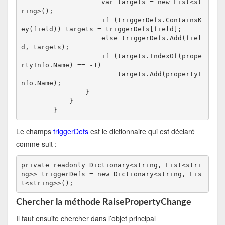
                    var targets = new List<st
ring>();

                    if (triggerDefs.ContainsK
ey(field)) targets = triggerDefs[field];

                    else triggerDefs.Add(fiel
d, targets);

                    if (targets.IndexOf(prope
rtyInfo.Name) == -1)

                        targets.Add(propertyI
nfo.Name);

                }

            }

        }
Le champs
triggerDefs
est le dictionnaire qui est déclaré
comme suit :
private readonly Dictionary<string, List<stri
ng>> triggerDefs = new Dictionary<string, Lis
t<string>>();
Chercher la méthode RaisePropertyChange
Il faut ensuite chercher dans l’objet principal