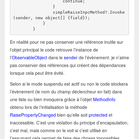
                    continue;

                }

                simpleRaiseInpcMethod?.Invoke
(sender, new object[] {field});

            }

        }
En réalité pour ne pas conserver une référence inutile sur
l’objet principal le code retrouve l’instance de
l’
ObservableObject
dans le
sender
de l’évènement. je n’aime
pas conserver des références qui créent des dépendances
lorsque cela peut être évité.
Selon si le mode suspendu est actif ou non le code stockera
l’évènement (le nom du champ déclencheur en fait) dans
une liste ou bien invoquera grâce à l’objet
MethodInfo
obtenu lors de l’initialisation la méthode
RaisePropertyChanged
bien qu’elle soit
protected
et
inaccessible. C’est une violation du principe d’encapsulation,
c’est mal, mais comme on le voit si c’est utilisé en
l’assumant cela permet de faire des choses impossibles…