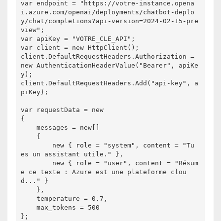
var endpoint = "https://votre-instance.opena
i.azure.com/openai/deployments/chatbot-deplo
y/chat/completions?api-version=2024-02-15-pre
view";
var apiKey = "VOTRE_CLE_API";
var client = new HttpClient();
client.DefaultRequestHeaders.Authorization = 
new AuthenticationHeaderValue("Bearer", apiKe
y);
client.DefaultRequestHeaders.Add("api-key", a
piKey);
var requestData = new
{
    messages = new[]
    {
        new { role = "system", content = "Tu 
es un assistant utile." },
        new { role = "user", content = "Résum
e ce texte : Azure est une plateforme clou
d..." }
    },
    temperature = 0.7,
    max_tokens = 500
};