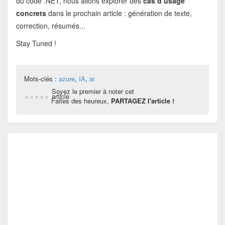
du code .NET, nous allons explorer des
cas d’usage
concrets
dans le prochain article : génération de texte,
correction, résumés...
Stay Tuned !
Mots-clés :
azure
,
IA
,
ai
Soyez le premier à noter cet
article
Faites des heureux,
PARTAGEZ l'article !