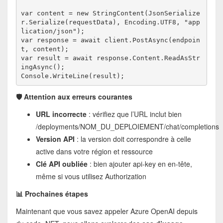
var content = new StringContent(JsonSerialize
r.Serialize(requestData), Encoding.UTF8, "app
lication/json");
var response = await client.PostAsync(endpoin
t, content);
var result = await response.Content.ReadAsStr
ingAsync();
Console.WriteLine(result);
🛡️ Attention aux erreurs courantes
URL incorrecte
: vérifiez que l’URL inclut bien
/deployments/NOM_DU_DEPLOIEMENT/chat/completions
Version API
: la version doit correspondre à celle
active dans votre région et ressource
Clé API oubliée
: bien ajouter api-key en en-tête,
même si vous utilisez Authorization
📊 Prochaines étapes
Maintenant que vous savez appeler Azure OpenAI depuis