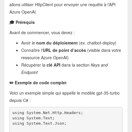
allons utiliser HttpClient pour envoyer une requête à l’API
Azure OpenAI.
🎓 Prérequis
Avant de commencer, vous devez :
Avoir le
nom du déploiement
(ex. chatbot-deploy)
Connaître l'
URL de point d’accès
(visible dans votre
ressource Azure OpenAI)
Récupérer la
clé API
dans la section
Keys and
Endpoint
✏️ Exemple de code complet
Voici un exemple simple qui appelle le modèle gpt-35-turbo
depuis C# :
using System.Net.Http.Headers;
using System.Text;
using System.Text.Json;