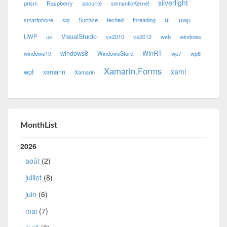
silverlight
prism
Raspberry
securité
semanticKernel
ui
uwp
smartphone
sql
Surface
teched
threading
VisualStudio
UWP
ux
vs2010
vs2012
web
windows
windows8
WinRT
windows10
WindowsStore
wp7
wp8
Xamarin.Forms
xaml
wpf
xamarin
Xamarin
MonthList
2026
août
(2)
juillet
(8)
juin
(6)
mai
(7)