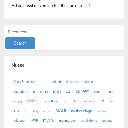
Existe aussi en version Kindle à prix réduit !
Nuage
ai
Android
AgentFramework
android
asp.net
c#
asynchronisme
azure
blend
ChatGPT
cloud
data
IA
design
debug
DotnetCore
ef
F#
framework
ios
MAUI
méthodologie
iOS
IoT
linq
livres
metro
mvvm
microsoft
MVP
mvvmcross
parallélisme
podcast