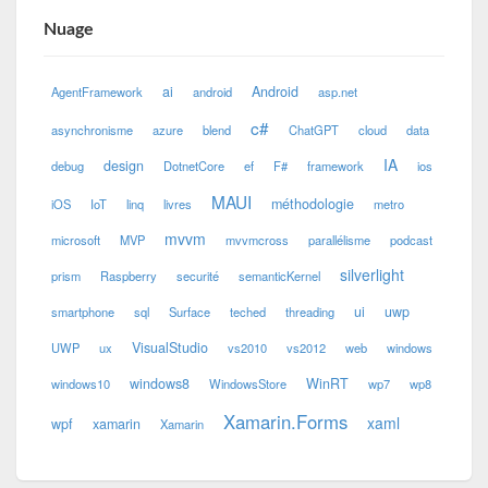
Nuage
ai
Android
AgentFramework
android
asp.net
c#
asynchronisme
azure
blend
ChatGPT
cloud
data
IA
design
debug
DotnetCore
ef
F#
framework
ios
MAUI
méthodologie
iOS
IoT
linq
livres
metro
mvvm
microsoft
MVP
mvvmcross
parallélisme
podcast
silverlight
prism
Raspberry
securité
semanticKernel
ui
uwp
smartphone
sql
Surface
teched
threading
VisualStudio
UWP
ux
vs2010
vs2012
web
windows
windows8
WinRT
windows10
WindowsStore
wp7
wp8
Xamarin.Forms
xaml
wpf
xamarin
Xamarin