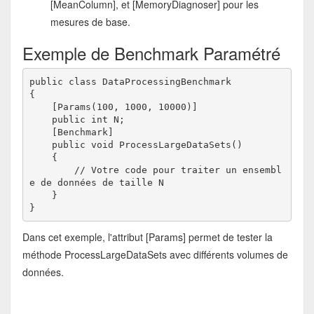
[MeanColumn], et [MemoryDiagnoser] pour les
mesures de base.
Exemple de Benchmark Paramétré
public class DataProcessingBenchmark
{
    [Params(100, 1000, 10000)]
    public int N;
    [Benchmark]
    public void ProcessLargeDataSets()
    {
        // Votre code pour traiter un ensembl
e de données de taille N
    }
}
Dans cet exemple, l'attribut [Params] permet de tester la
méthode ProcessLargeDataSets avec différents volumes de
données.