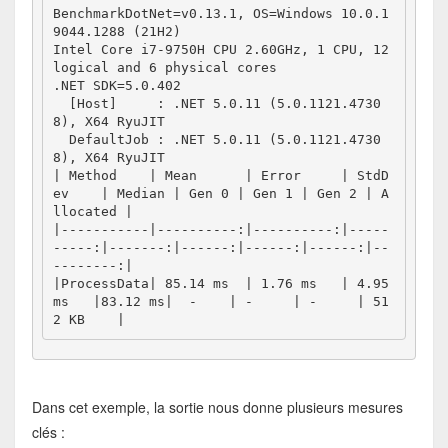
BenchmarkDotNet=v0.13.1, OS=Windows 10.0.1
9044.1288 (21H2)
Intel Core i7-9750H CPU 2.60GHz, 1 CPU, 12 
logical and 6 physical cores
.NET SDK=5.0.402
  [Host]     : .NET 5.0.11 (5.0.1121.4730
8), X64 RyuJIT
  DefaultJob : .NET 5.0.11 (5.0.1121.4730
8), X64 RyuJIT
| Method    | Mean      | Error     | StdD
ev    | Median | Gen 0 | Gen 1 | Gen 2 | A
llocated |
|-----------|----------:|----------:|-----
-----:|-------:|------:|------:|------:|--
--------:|
|ProcessData| 85.14 ms  | 1.76 ms   | 4.95 
ms   |83.12 ms|  -    | -     | -     | 51
2 KB    |
Dans cet exemple, la sortie nous donne plusieurs mesures
clés :