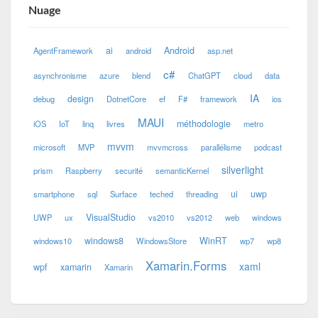
Nuage
ai
Android
AgentFramework
android
asp.net
c#
asynchronisme
azure
blend
ChatGPT
cloud
data
IA
design
debug
DotnetCore
ef
F#
framework
ios
MAUI
méthodologie
iOS
IoT
linq
livres
metro
mvvm
microsoft
MVP
mvvmcross
parallélisme
podcast
silverlight
prism
Raspberry
securité
semanticKernel
ui
uwp
smartphone
sql
Surface
teched
threading
VisualStudio
UWP
ux
vs2010
vs2012
web
windows
windows8
WinRT
windows10
WindowsStore
wp7
wp8
Xamarin.Forms
xaml
wpf
xamarin
Xamarin