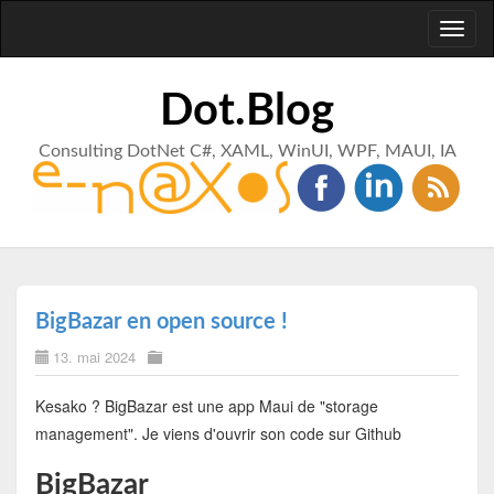
Toggl
naviga
Dot.Blog
Consulting DotNet C#, XAML, WinUI, WPF, MAUI, IA
BigBazar en open source !
13. mai 2024
Kesako ? BigBazar est une app Maui de "storage
management". Je viens d'ouvrir son code sur Github
BigBazar