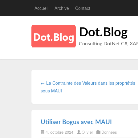
Accueil
Archive
Contact
Dot.Blog
Consulting DotNet C#, XA
← La Contrainte des Valeurs dans les propriétés
sous MAUI
Utiliser Bogus avec MAUI
4. octobre 2024
Olivier
Données