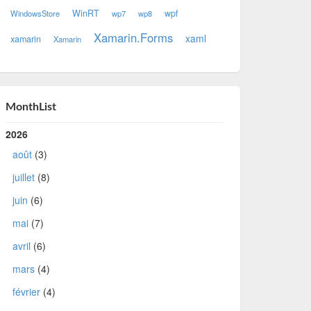
WinRT
wpf
WindowsStore
wp7
wp8
Xamarin.Forms
xaml
xamarin
Xamarin
MonthList
2026
août
(3)
juillet
(8)
juin
(6)
mai
(7)
avril
(6)
mars
(4)
février
(4)