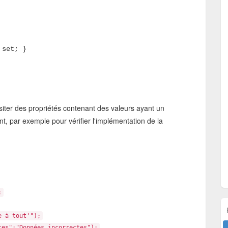
 set; }
siter des propriétés contenant des valeurs ayant un
, par exemple pour vérifier l'implémentation de la
;
 à tout'");
":"Données incorrectes");