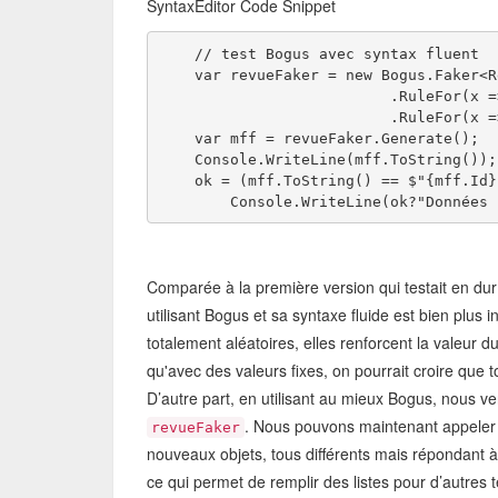
SyntaxEditor Code Snippet
    // test Bogus avec syntax fluent 
    var revueFaker = new Bogus.Faker<R
                          .RuleFor(x =
                          .RuleFor(x =
    var mff = revueFaker.Generate(); 
    Console.WriteLine(mff.ToString());
    ok = (mff.ToString() == $"{mff.Id}
        Console.WriteLine(ok?"Données 
Comparée à la première version qui testait en dur
utilisant Bogus et sa syntaxe fluide est bien plus
totalement aléatoires, elles renforcent la valeur d
qu'avec des valeurs fixes, on pourrait croire que
D’autre part, en utilisant au mieux Bogus, nous v
. Nous pouvons maintenant appeler
revueFaker
nouveaux objets, tous différents mais répondant à 
ce qui permet de remplir des listes pour d’autres 