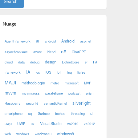
Nuage
ai
Android
AgentFramework
android
asp.net
c#
asynchronisme
azure
blend
ChatGPT
design
cloud
data
debug
DotnetCore
ef
F#
IA
framework
ios
iOS
IoT
linq
livres
MAUI
méthodologie
metro
microsoft
MVP
mvvm
mvvmcross
parallélisme
podcast
prism
silverlight
Raspberry
securité
semanticKernel
ui
smartphone
sql
Surface
teched
threading
uwp
VisualStudio
UWP
ux
vs2010
vs2012
windows8
web
windows
windows10