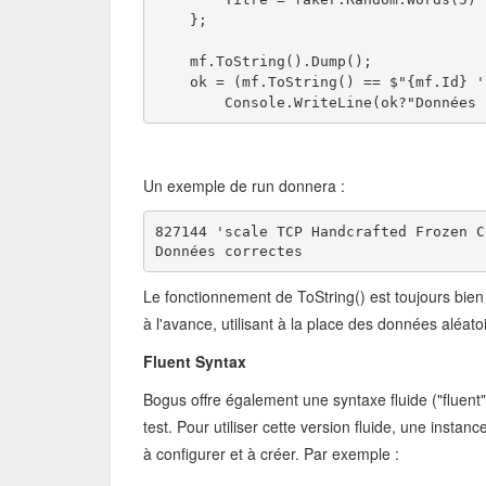
    }; 
    mf.ToString().Dump(); 
    ok = (mf.ToString() == $"{mf.Id} '
        Console.WriteLine(ok?"Données 
Un exemple de run donnera :
827144 'scale TCP Handcrafted Frozen C
Données correctes
Le fonctionnement de ToString() est toujours bien
à l'avance, utilisant à la place des données aléato
Fluent Syntax
Bogus offre également une syntaxe fluide ("fluent"
test. Pour utiliser cette version fluide, une instan
à configurer et à créer. Par exemple :