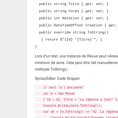
public string Titre { get; set; }
public string Corps { get; set; }
public int Notation { get; set; }
public DateTimeOffset Creation { get;
public override string ToString()
{
return $"{Id} '{Titre}'";
}
}
Lors d'un test, une instance de Revue peut néces
minimum de sens. Cela peut être fait manuellement
méthode ToString() :
SyntaxEditor Code Snippet
// test "à l'ancienne"
var m = new Revue
{ Id = 42, Titre = "La réponse à tout" }
Console.WriteLine(m.ToString());
var ok = (m.ToString() == "42 'La réponse
Console.WriteLine(ok?"Données correctes