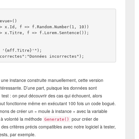
evue>() 
> x.Id, f => f.Random.Number(1, 10)) 
> x.Titre, f => f.Lorem.Sentence()); 
 
 '{mff.Titre}'"); 
correctes":"Données incorrectes");
 une instance construite manuellement, cette version
 intéressante. D’une part, puisque les données sont
u test : on peut découvrir des cas qui échouent, alors
 tout fonctionne même en exécutant 100 fois un code bogué.
enons de créer un « moule à instance » avec la variable
 à volonté la méthode
pour créer de
Generate()
des critères précis compatibles avec notre logiciel à tester,
tests, par exemple.