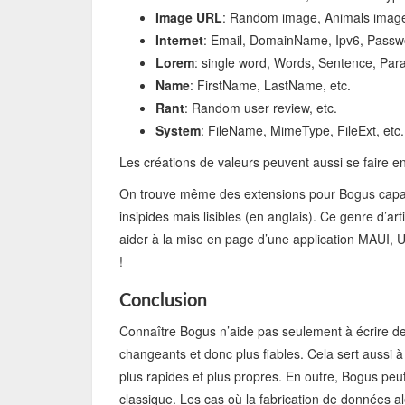
Image URL
: Random image, Animals image
Internet
: Email, DomainName, Ipv6, Passwo
Lorem
: single word, Words, Sentence, Para
Name
: FirstName, LastName, etc.
Rant
: Random user review, etc.
System
: FileName, MimeType, FileExt, etc.
Les créations de valeurs peuvent aussi se faire e
On trouve même des extensions pour Bogus capabl
insipides mais lisibles (en anglais). Ce genre d’ar
aider à la mise en page d’une application MAUI, U
!
Conclusion
Connaître Bogus n’aide pas seulement à écrire de m
changeants et donc plus fiables. Cela sert aussi
plus rapides et plus propres. En outre, Bogus peut
classique. Les cas où la fabrication de données al