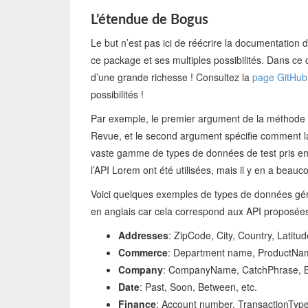
L’étendue de Bogus
Le but n’est pas ici de réécrire la documentation
ce package et ses multiples possibilités. Dans ce 
d’une grande richesse ! Consultez la
page GitHub
possibilités !
Par exemple, le premier argument de la méthode
Revue, et le second argument spécifie comment la 
vaste gamme de types de données de test pris en 
l’API Lorem ont été utilisées, mais il y en a beauco
Voici quelques exemples de types de données géné
en anglais car cela correspond aux API proposées
Addresses
: ZipCode, City, Country, Latitud
Commerce
: Department name, ProductName
Company
: CompanyName, CatchPhrase, Bs
Date
: Past, Soon, Between, etc.
Finance
: Account number, TransactionType