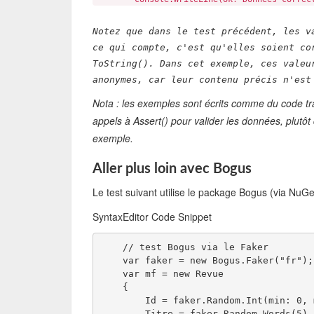
Notez que dans le test précédent, les v
ce qui compte, c'est qu'elles soient co
ToString(). Dans cet exemple, ces valeu
anonymes, car leur contenu précis n'est
Nota : les exemples sont écrits comme du code trad
appels à Assert() pour valider les données, plutôt
exemple.
Aller plus loin avec Bogus
Le test suivant utilise le package Bogus (via NuGet
SyntaxEditor Code Snippet
    // test Bogus via le Faker  
    var faker = new Bogus.Faker("fr");
    var mf = new Revue 
    { 
        Id = faker.Random.Int(min: 0, 
        Titre = faker.Random.Words(5) 