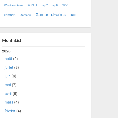
WinRT
wpf
WindowsStore
wp7
wp8
Xamarin.Forms
xaml
xamarin
Xamarin
MonthList
2026
août
(2)
juillet
(8)
juin
(6)
mai
(7)
avril
(6)
mars
(4)
février
(4)