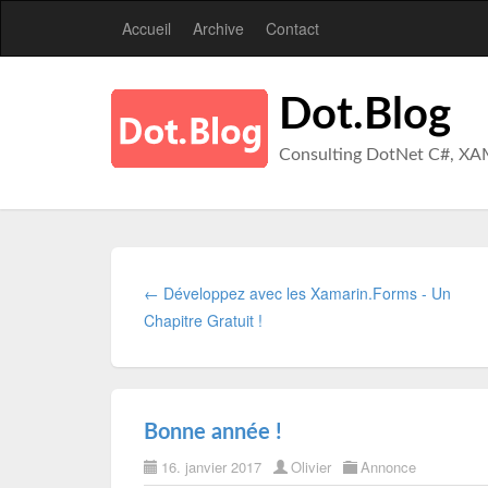
Accueil
Archive
Contact
Dot.Blog
Consulting DotNet C#, XA
← Développez avec les Xamarin.Forms - Un
Chapitre Gratuit !
Bonne année !
16. janvier 2017
Olivier
Annonce