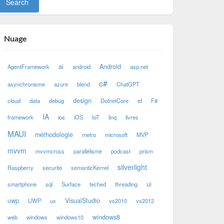
Nuage
ai
Android
AgentFramework
android
asp.net
c#
asynchronisme
azure
blend
ChatGPT
design
cloud
data
debug
DotnetCore
ef
F#
IA
framework
ios
iOS
IoT
linq
livres
MAUI
méthodologie
metro
microsoft
MVP
mvvm
mvvmcross
parallélisme
podcast
prism
silverlight
Raspberry
securité
semanticKernel
ui
smartphone
sql
Surface
teched
threading
uwp
VisualStudio
UWP
ux
vs2010
vs2012
windows8
web
windows
windows10