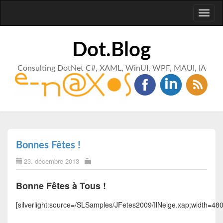
Toggl
naviga
Dot.Blog
Consulting DotNet C#, XAML, WinUI, WPF, MAUI, IA
Bonnes Fêtes !
23. décembre 2013
Bonne Fêtes à Tous !
[silverlight:source=/SLSamples/JFetes2009/IlNeige.xap;width=48