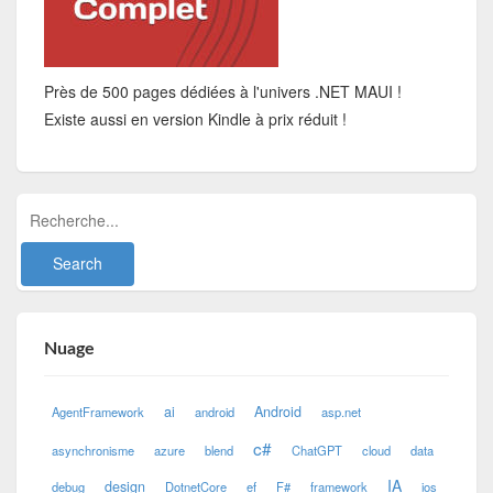
Près de 500 pages dédiées à l'univers .NET MAUI !
Existe aussi en version Kindle à prix réduit !
Nuage
ai
Android
AgentFramework
android
asp.net
c#
asynchronisme
azure
blend
ChatGPT
cloud
data
IA
design
debug
DotnetCore
ef
F#
framework
ios