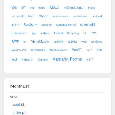
MAUI
méthodologie
iOS
IoT
linq
livres
metro
mvvm
microsoft
MVP
mvvmcross
parallélisme
podcast
silverlight
prism
Raspberry
securité
semanticKernel
ui
uwp
smartphone
sql
Surface
teched
threading
VisualStudio
UWP
ux
vs2010
vs2012
web
windows
windows8
WinRT
windows10
WindowsStore
wp7
wp8
Xamarin.Forms
xaml
wpf
xamarin
Xamarin
MonthList
2026
août
(2)
juillet
(8)