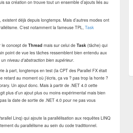
is sa création on trouve tout un ensemble d’ajouts liés au
, existent déjà depuis longtemps. Mais d’autres modes ont
parallélisme. C’est notamment la fameuse TPL,
Task
r le concept de
Thread
mais sur celui de
Task
(tâche) qui
tain point de vue les tâches ressemblent bien entendu aux
à un
niveau d’abstraction bien supérieur
.
e à part, longtemps en test (la CPT des Parallel FX était
 retard au moment où j’écris, ça va ? pas trop la honte ?
ary. Un ajout donc. Mais à partir de .NET 4.0 cette
agit plus d’un ajout plus ou moins expérimental mais bien
as la date de sortie de .NET 4.0 pour ne pas vous
arallel Linq) qui ajoute la parallélisation aux requêtes LINQ
tement du parallélisme au sein du code traditionnel.