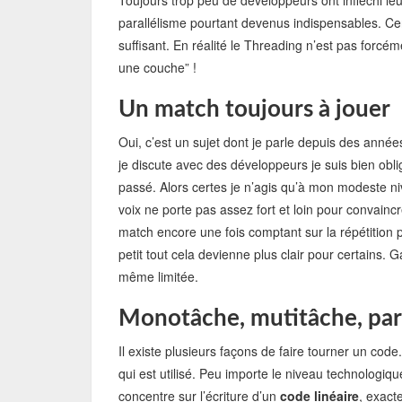
Toujours trop peu de développeurs ont infléchi leu
parallélisme pourtant devenus indispensables. Cert
suffisant. En réalité le Threading n’est pas forcém
une couche” !
Un match toujours à jouer
Oui, c’est un sujet dont je parle depuis des anné
je discute avec des développeurs je suis bien ob
passé. Alors certes je n’agis qu’à mon modeste ni
voix ne porte pas assez fort et loin pour convaincr
match encore une fois comptant sur la répétition pl
petit tout cela devienne plus clair pour certains.
même limitée.
Monotâche, mutitâche, par
Il existe plusieurs façons de faire tourner un cod
qui est utilisé. Peu importe le niveau technologiqu
concentre sur l’écriture d’un
code linéaire
, exact