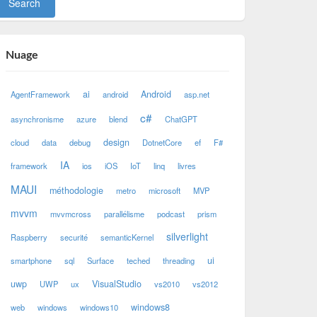
Nuage
ai
Android
AgentFramework
android
asp.net
c#
asynchronisme
azure
blend
ChatGPT
design
cloud
data
debug
DotnetCore
ef
F#
IA
framework
ios
iOS
IoT
linq
livres
MAUI
méthodologie
metro
microsoft
MVP
mvvm
mvvmcross
parallélisme
podcast
prism
silverlight
Raspberry
securité
semanticKernel
ui
smartphone
sql
Surface
teched
threading
uwp
VisualStudio
UWP
ux
vs2010
vs2012
windows8
web
windows
windows10