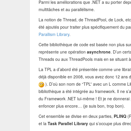
Parmi les améliorations que .NET a su porter depu
multitâches et au parallélisme.
La notion de Thread, de ThreadPool, de Lock, etc
été ajoutés pour traiter plus spécifiquement du 
Parallism Library
.
Cette bibliothèque de code est basée non plus su
représente une opération
asynchrone
. D’un cer
Threads ou aux ThreadPools mais en se situant 
La TPL a d’abord été présentée comme une librairi
déjà disponible en 2008, vous avez donc 12 ans de
). D’où son nom de “TPL” avec un L comme Libr
bibliothèque a été intégrée au framework. Il ne s’
du Framework .NET lui-même ! Et je ne donnerai p
enfoncer plus encore… (je suis bon, trop bon).
Cet ensemble se divise en deux parties,
PLINQ
(P
et la
Task Parallel Library
qui s’occupe plus direc