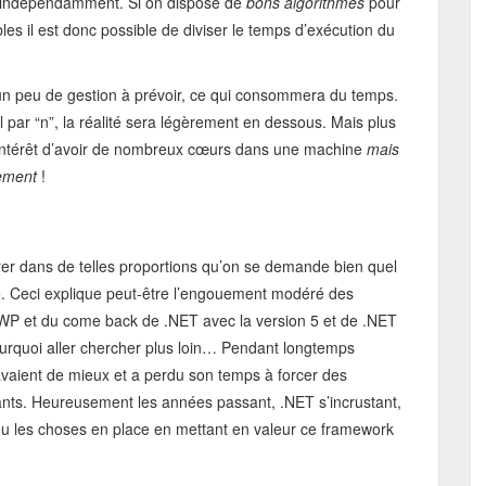
r indépendamment. Si on dispose de
bons algorithmes
pour
les il est donc possible de diviser le temps d’exécution du
 un peu de gestion à prévoir, ce qui consommera du temps.
l par “n”, la réalité sera légèrement en dessous. Mais plus
 l’intérêt d’avoir de nombreux cœurs dans une machine
mais
tement
!
er dans de telles proportions qu’on se demande bien quel
me. Ceci explique peut-être l’engouement modéré des
P et du come back de .NET avec la version 5 et de .NET
ourquoi aller chercher plus loin… Pendant longtemps
 avaient de mieux et a perdu son temps à forcer des
yants. Heureusement les années passant, .NET s’incrustant,
u les choses en place en mettant en valeur ce framework