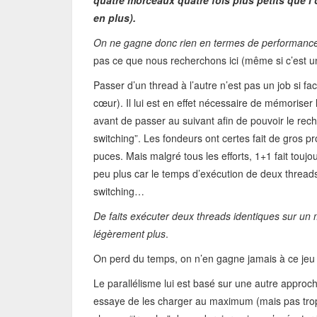
quatre morceaux quatre fois plus petits que l
en plus).
On ne gagne donc rien en termes de performanc
pas ce que nous recherchons ici (même si c’est u
Passer d’un thread à l’autre n’est pas un job si f
cœur). Il lui est en effet nécessaire de mémorise
avant de passer au suivant afin de pouvoir le rec
switching”. Les fondeurs ont certes fait de gros p
puces. Mais malgré tous les efforts, 1+1 fait tou
peu plus car le temps d’exécution de deux thre
switching…
De faits exécuter deux threads identiques sur u
légèrement plus
.
On perd du temps, on n’en gagne jamais à ce je
Le parallélisme lui est basé sur une autre approch
essaye de les charger au maximum (mais pas tro