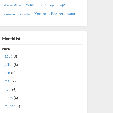
WinRT
wpf
WindowsStore
wp7
wp8
Xamarin.Forms
xaml
xamarin
Xamarin
MonthList
2026
août
(3)
juillet
(8)
juin
(6)
mai
(7)
avril
(6)
mars
(4)
février
(4)