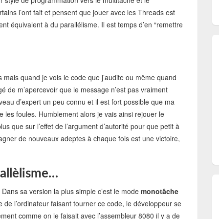
r style de programmation vers le multitâche et le
ains l’ont fait et pensent que jouer avec les Threads est
ent équivalent à du parallélisme. Il est temps d’en “remettre
es mais quand je vois le code que j’audite ou même quand
ligé de m’apercevoir que le message n’est pas vraiment
veau d’expert un peu connu et il est fort possible que ma
e les foules. Humblement alors je vais ainsi rejouer le
us que sur l’effet de l’argument d’autorité pour que petit à
 Gagner de nouveaux adeptes à chaque fois est une victoire,
allèlisme…
e. Dans sa version la plus simple c’est le mode
monotâche
e de l’ordinateur faisant tourner ce code, le développeur se
ement comme on le faisait avec l’assembleur 8080 il y a de