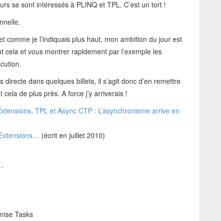
urs se sont intéressés à PLINQ et TPL. C’est un tort !
nnelle.
t comme je l’indiquais plus haut, mon ambition du jour est
out cela et vous montrer rapidement par l’exemple les
cution.
 directe dans quelques billets, il s’agit donc d’en remettre
cela de plus près. A force j’y arriverais !
xtensions, TPL et Async CTP : L’asynchronisme arrive en
e Extensions…
(écrit en juillet 2010)
…
mise Tasks