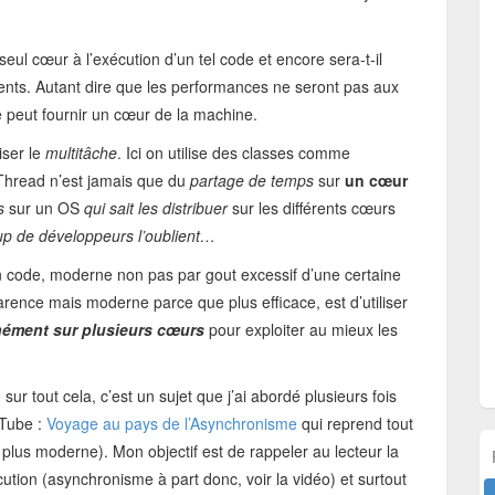
ul cœur à l’exécution d’un tel code et encore sera-t-il
rents. Autant dire que les performances ne seront pas aux
peut fournir un cœur de la machine.
iser le
multitâche
. Ici on utilise des classes comme
Thread n’est jamais que du
partage de temps
sur
un cœur
s
sur un OS
qui sait les distribuer
sur les différents cœurs
up de développeurs l’oublient…
un code, moderne non pas par gout excessif d’une certaine
rence mais moderne parce que plus efficace, est d’utiliser
nément sur plusieurs cœurs
pour exploiter au mieux les
 sur tout cela, c’est un sujet que j’ai abordé plusieurs fois
uTube :
Voyage au pays de l’Asynchronisme
qui reprend tout
lus moderne). Mon objectif est de rappeler au lecteur la
cution (asynchronisme à part donc, voir la vidéo) et surtout