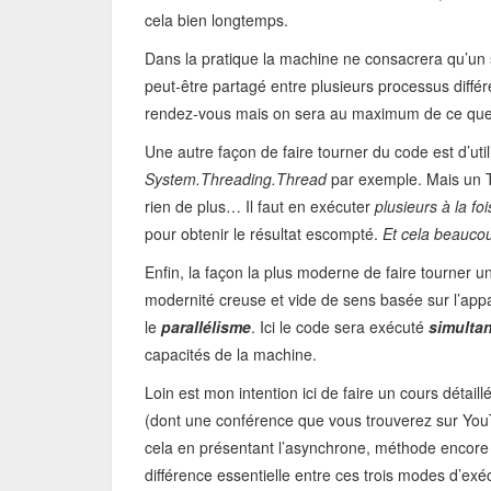
cela bien longtemps.
Dans la pratique la machine ne consacrera qu’un se
peut-être partagé entre plusieurs processus diffé
rendez-vous mais on sera au maximum de ce que 
Une autre façon de faire tourner du code est d’util
System.Threading.Thread
par exemple. Mais un 
rien de plus… Il faut en exécuter
plusieurs à la foi
pour obtenir le résultat escompté.
Et cela beauco
Enfin, la façon la plus moderne de faire tourner 
modernité creuse et vide de sens basée sur l’appa
le
parallélisme
. Ici le code sera exécuté
simulta
capacités de la machine.
Loin est mon intention ici de faire un cours détaillé
(dont une conférence que vous trouverez sur Yo
cela en présentant l’asynchrone, méthode encore p
différence essentielle entre ces trois modes d’exé