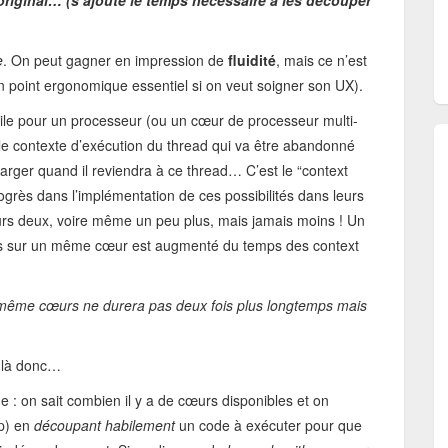
’original… (s’ajoute le temps nécessaire à les découper
e
. On peut gagner en impression de
fluidité
, mais ce n’est
n point ergonomique essentiel si on veut soigner son UX).
acile pour un processeur (ou un cœur de processeur multi-
r le contexte d’exécution du thread qui va être abandonné
harger quand il reviendra à ce thread… C’est le “context
rogrès dans l’implémentation de ces possibilités dans leurs
jours deux, voire même un peu plus, mais jamais moins ! Un
ads sur un même cœur est augmenté du temps des context
n même cœurs ne durera pas deux fois plus longtemps mais
u là donc…
e : on sait combien il y a de cœurs disponibles et on
p) en
découpant habilement
un code à exécuter pour que