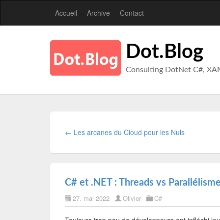
Accueil
Archive
Contact
Dot.Blog
Consulting DotNet C#, XA
← Les arcanes du Cloud pour les Nuls
C# et .NET : Threads vs Parallélisme,
27. mai 2022
Olivier
C#