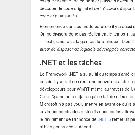
chaque “tranche” de ce dernier puisse s’exécute
découper le code original et de “n” cœurs disponib
code original par “n”.
Bien entendu dans ce mode parallèle il y a aussi
On ne divisera donc pas réellement le temps initia
“n” est grand, plus le gain est faramineux ! D’où
aussi de disposer de logiciels développés correc
.NET et les tâches
Le Framework .NET a su au fil du temps s’amélior
besoin il y aurait de créer une nouvelle platefor
développeurs pour WinRT même au travers de UW
Core. Quand on a déjà ce qui se fait de mieux, p
Microsoft n’a pas voulu mettre en avant ce qu’ils
environnements plus restrictifs donc moins attra
le revirement de l’annonce de
.NET 5
remet un pe
si bien pensé dès le départ.