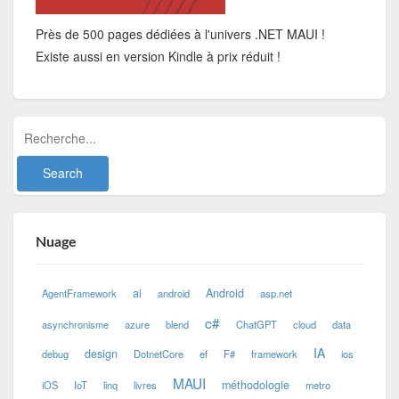
Près de 500 pages dédiées à l'univers .NET MAUI !
Existe aussi en version Kindle à prix réduit !
Nuage
ai
Android
AgentFramework
android
asp.net
c#
asynchronisme
azure
blend
ChatGPT
cloud
data
IA
design
debug
DotnetCore
ef
F#
framework
ios
MAUI
méthodologie
iOS
IoT
linq
livres
metro