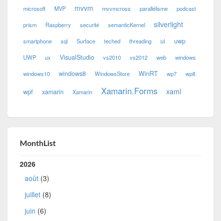
mvvm
microsoft
MVP
mvvmcross
parallélisme
podcast
silverlight
prism
Raspberry
securité
semanticKernel
ui
uwp
smartphone
sql
Surface
teched
threading
VisualStudio
UWP
ux
vs2010
vs2012
web
windows
windows8
WinRT
windows10
WindowsStore
wp7
wp8
Xamarin.Forms
xaml
wpf
xamarin
Xamarin
MonthList
2026
août
(3)
juillet
(8)
juin
(6)