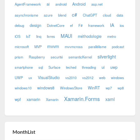
ai
Android
AgentFramework
android
asp.net
c#
asynchronisme
azure
blend
ChatGPT
cloud
data
IA
design
debug
DotnetCore
ef
F#
framework
ios
MAUI
méthodologie
iOS
IoT
linq
livres
metro
mvvm
microsoft
MVP
mvvmcross
parallélisme
podcast
silverlight
prism
Raspberry
securité
semanticKernel
ui
uwp
smartphone
sql
Surface
teched
threading
VisualStudio
UWP
ux
vs2010
vs2012
web
windows
windows8
WinRT
windows10
WindowsStore
wp7
wp8
Xamarin.Forms
xaml
wpf
xamarin
Xamarin
MonthList