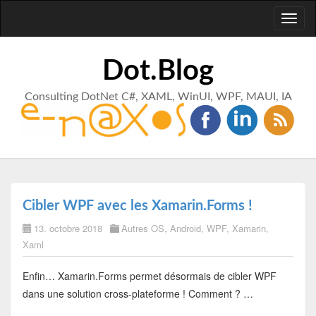
Toggl
naviga
Dot.Blog
Consulting DotNet C#, XAML, WinUI, WPF, MAUI, IA
Cibler WPF avec les Xamarin.Forms !
13. octobre 2018
Autres OS
,
Android
,
WPF
,
Xamarin
,
Xaml
Enfin… Xamarin.Forms permet désormais de cibler WPF
dans une solution cross-plateforme ! Comment ? …