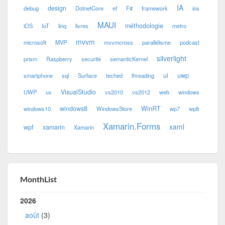
IA
design
debug
DotnetCore
ef
F#
framework
ios
MAUI
méthodologie
iOS
IoT
linq
livres
metro
mvvm
microsoft
MVP
mvvmcross
parallélisme
podcast
silverlight
prism
Raspberry
securité
semanticKernel
ui
uwp
smartphone
sql
Surface
teched
threading
VisualStudio
UWP
ux
vs2010
vs2012
web
windows
windows8
WinRT
windows10
WindowsStore
wp7
wp8
Xamarin.Forms
xaml
wpf
xamarin
Xamarin
MonthList
2026
août
(3)