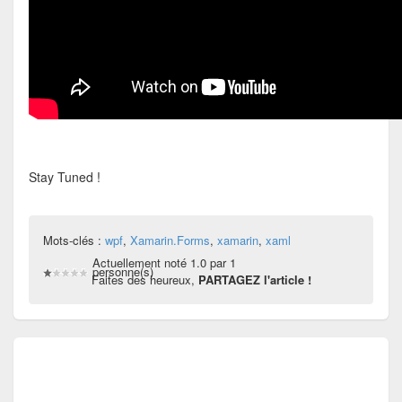
Stay Tuned !
Mots-clés :
wpf
,
Xamarin.Forms
,
xamarin
,
xaml
Actuellement noté 1.0 par 1
personne(s)
Faites des heureux,
PARTAGEZ l'article !