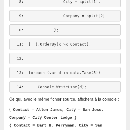
   8:  
   9:  
  10:  
  11:  
  12:  
  13:  
foreach
 (var d 
in
  14:  
Ce qui, avec le même fichier source, affichera à la console :
{
Contact = Allen James, City = San Jose,
Company = City Center Lodge }
{ Contact = Bart H. Perryman, City = San