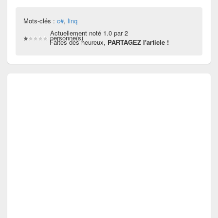
Mots-clés :
c#
,
linq
Actuellement noté 1.0 par 2
personne(s)
Faites des heureux,
PARTAGEZ l'article !