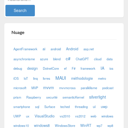
Nuage
ai
Android
AgentFramework
android
asp.net
c#
asynchronisme
azure
blend
ChatGPT
cloud
data
IA
design
debug
DotnetCore
ef
F#
framework
ios
MAUI
méthodologie
iOS
IoT
linq
livres
metro
mvvm
microsoft
MVP
mvvmcross
parallélisme
podcast
silverlight
prism
Raspberry
securité
semanticKernel
ui
uwp
smartphone
sql
Surface
teched
threading
VisualStudio
UWP
ux
vs2010
vs2012
web
windows
windows8
WinRT
windows10
WindowsStore
wp7
wp8