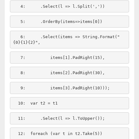
   4:  
    .Select(l => l.Split(
','
   5:  
   6:  
    .Select(items => String.Format(
"
{0}{1}{2}"
   7:  
   8:  
   9:  
  10:  
  11:  
  12:  
foreach
 (var t 
in