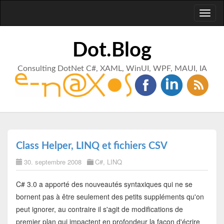
Toggl
naviga
Dot.Blog
Consulting DotNet C#, XAML, WinUI, WPF, MAUI, IA
Class Helper, LINQ et fichiers CSV
30. septembre 2008
C#
,
LINQ
C# 3.0 a apporté des nouveautés syntaxiques qui ne se
bornent pas à être seulement des petits suppléments qu'on
peut ignorer, au contraire il s'agit de modifications de
premier plan qui impactent en profondeur la façon d'écrire