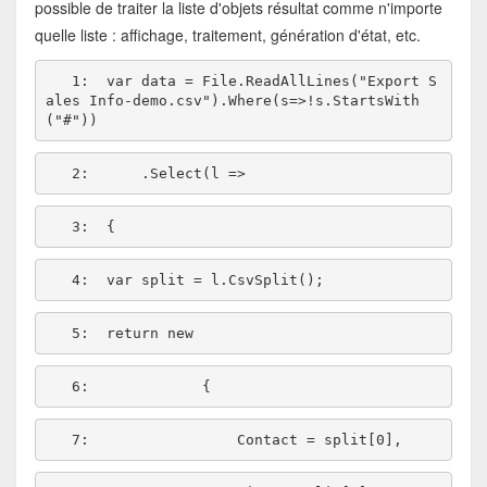
possible de traiter la liste d'objets résultat comme n'importe
quelle liste : affichage, traitement, génération d'état, etc.
   1:  
var data = File.ReadAllLines(
"Export S
ales Info-demo.csv"
).Where(s=>!s.StartsWith
(
"#"
   2:  
   3:  
   4:  
   5:  
return
new
   6:  
   7:  