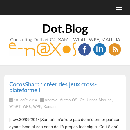
Toggl
naviga
Dot.Blog
Consulting DotNet C#, XAML, WinUI, WPF, MAUI, IA
CocosSharp : créer des jeux cross-
plateforme !
13. août 2014
Android
,
Autres OS
,
C#
,
Unités Mobiles
,
WinRT
,
WP8
,
WPF
,
Xamarin
[new:30/09/2014]Xamarin n’arrête pas de m’étonner par son
dynamisme et son sens de l’à propos technique. Ce 12 août