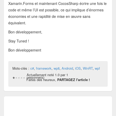
Xamarin.Forms et maintenant CocosSharp écrire une fois le
code et même l’UI est possible, ce qui implique d’énormes
économies et une rapidité de mise en œuvre sans
équivalent.
Bon développement,
Stay Tuned !
Bon développement
Mots-clés :
c#
,
framework
,
wp8
,
Android
,
iOS
,
WinRT
,
wpf
Actuellement noté 1.0 par 1
personne(s)
Faites des heureux,
PARTAGEZ l'article !