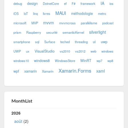
IA
design
debug
DotnetCore
ef
F#
framework
ios
MAUI
méthodologie
iOS
IoT
linq
livres
metro
mvvm
microsoft
MVP
mvvmcross
parallélisme
podcast
silverlight
prism
Raspberry
securité
semanticKernel
ui
uwp
smartphone
sql
Surface
teched
threading
VisualStudio
UWP
ux
vs2010
vs2012
web
windows
windows8
WinRT
windows10
WindowsStore
wp7
wp8
Xamarin.Forms
xaml
wpf
xamarin
Xamarin
MonthList
2026
août
(2)