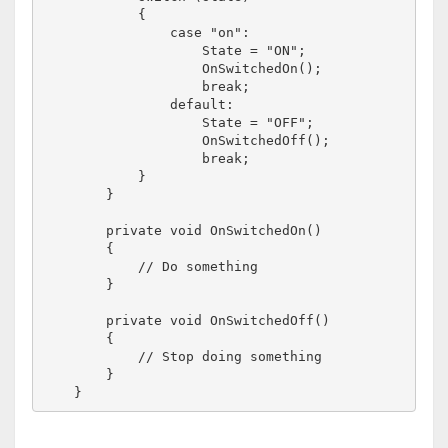
            {

                case "on":

                    State = "ON";

                    OnSwitchedOn();

                    break;

                default:

                    State = "OFF";

                    OnSwitchedOff();

                    break;

            }

        }

        private void OnSwitchedOn()

        {

            // Do something

        }

        private void OnSwitchedOff()

        {

            // Stop doing something

        }

    }