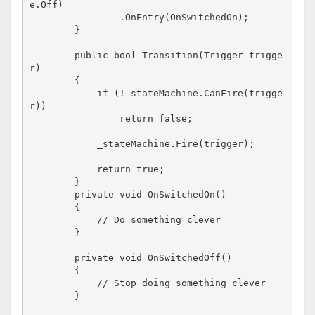
e.Off)

                .OnEntry(OnSwitchedOn);

        }

        public bool Transition(Trigger trigge
r)

        {

            if (!_stateMachine.CanFire(trigge
r))

                return false;

            _stateMachine.Fire(trigger);

            return true;

        }

        private void OnSwitchedOn()

        {

            // Do something clever

        }

        private void OnSwitchedOff()

        {

            // Stop doing something clever

        }
