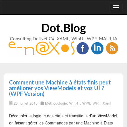
Toggl
naviga
Dot.Blog
Consulting DotNet C#, XAML, WinUI, WPF, MAUI, IA
Comment une Machine à états finis peut
améliorer vos ViewModels et vos UI ?
(WPF Version)
26. juillet 2015
Méthodologie
,
WinRT
,
WP8
,
WPF
,
Xaml
Découpler la logique des états et transitions d’un ViewModel
en faisant gérer les Commandes par une Machine à Etats