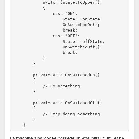
            switch (state.ToUpper())

            {

                case "ON":

                    State = onState;

                    OnSwitchedOn();

                    break;

	        case "OFF":

                    State = offState;

                    OnSwitchedOff();

                    break;

            }

        }

        private void OnSwitchedOn()

        {

            // Do something

        }

        private void OnSwitchedOff()

        {

            // Stop doing something

        }

    }
La machine ainsi codée possède un état initial, “Off”, et ne