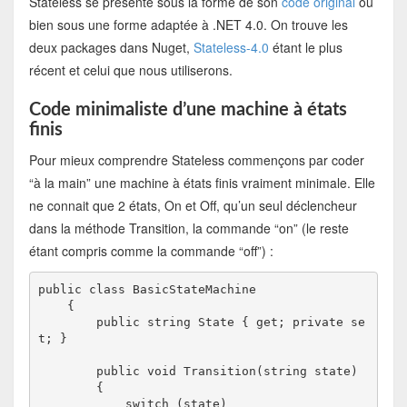
Stateless se présente sous la forme de son
code original
ou
bien sous une forme adaptée à .NET 4.0. On trouve les
deux packages dans Nuget,
Stateless-4.0
étant le plus
récent et celui que nous utiliserons.
Code minimaliste d’une machine à états
finis
Pour mieux comprendre Stateless commençons par coder
“à la main” une machine à états finis vraiment minimale. Elle
ne connait que 2 états, On et Off, qu’un seul déclencheur
dans la méthode Transition, la commande “on” (le reste
étant compris comme la commande “off”) :
public class BasicStateMachine

    {

        public string State { get; private se
t; }

        public void Transition(string state)

        {

            switch (state)
