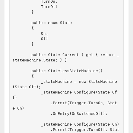
            TurnOn,

            TurnOff

        }

        public enum State

        {

            On,

            Off

        }

        public State Current { get { return _
stateMachine.State; } }

        public StatelessStateMachine()

        {

            _stateMachine = new StateMachine
(State.Off);

            _stateMachine.Configure(State.Of
f)

                .Permit(Trigger.TurnOn, Stat
e.On)

                .OnEntry(OnSwitchedOff);

            _stateMachine.Configure(State.On)

                .Permit(Trigger.TurnOff, Stat