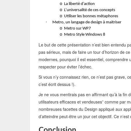
o
La liberté d’action
o
L’universalité de ces concepts
o
Utiliser les bonnes métaphores
·
Metro, un langage de design à maitriser
o
Metro sur WP7
o
Metro Style Windows 8
Le but de cette présentation n’est bien entendu p
pas sérieux, mais de faire un tour d’horizon de ce
modernes, pourquoi il est essentiel, comprendre u
respecter pour éviter l’échec.
Si vous n’y connaissez rien, ce n’est pas grave, c
c’est écrit dessus !).
Je ne vous mentirais pas en affirmant qu’à la fin 
utilisateurs efficaces et vendeuses” comme par ma
nombreuses facettes du Design appliqué aux appli
d’atteindre peut-être un jour cet objectif. Ce n’est 
Conclusion