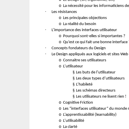
o
La nécessité pour les informaticiens d
·
Les résistances
o
Les principales objections
o
La réalité du besoin
·
L’importance des interfaces utilisateur
o
Pourquoi sont-elles si importantes ?
o
Qu’est ce qui fait une bonne interface 
·
Concepts fondateurs du Design
·
Le Design appliqués aux logiciels et sites Web
o
Connaitre ses utilisateurs
o
L’utilisateur
§
Les buts de l’utilisateur
§
Les deux types d’utilisateurs
§
L’habileté
§
Les schémas directeurs
§
Les utilisateurs ne lisent rien !
o
Cognitive Friction
o
Les “interfaces utilisateur” du monde 
o
L’apprentissabilité (learnability)
o
L’utilisabilité
o
La clarté