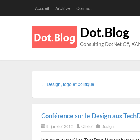
Accueil
Archive
Contact
Dot.Blog
Consulting DotNet C#, XA
← Design, logo et politique
Conférence sur le Design aux TechD
9. janvier 2012
Olivier
Design