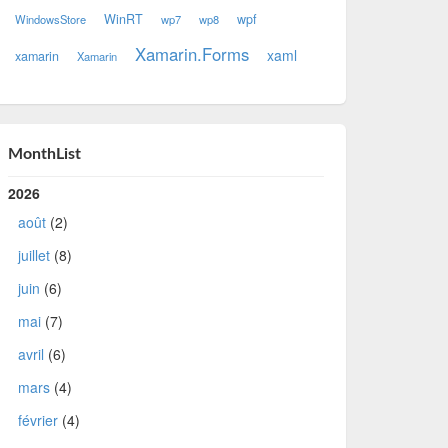
WinRT
wpf
WindowsStore
wp7
wp8
Xamarin.Forms
xaml
xamarin
Xamarin
MonthList
2026
août
(2)
juillet
(8)
juin
(6)
mai
(7)
avril
(6)
mars
(4)
février
(4)