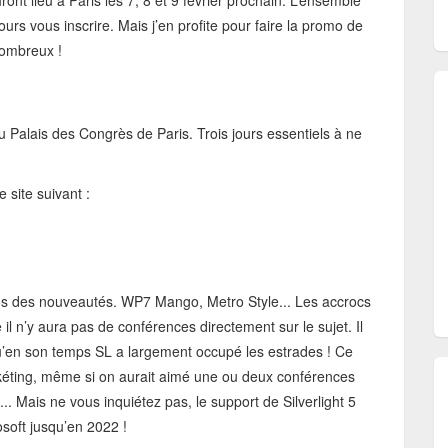
t lieu à Paris les 7, 8 et 9 février prochain. L’ensemble
ours vous inscrire. Mais j’en profite pour faire la promo de
nombreux !
au Palais des Congrès de Paris. Trois jours essentiels à ne
e site suivant :
opos des nouveautés. WP7 Mango, Metro Style... Les accrocs
il n’y aura pas de conférences directement sur le sujet. Il
u’en son temps SL a largement occupé les estrades ! Ce
rkéting, même si on aurait aimé une ou deux conférences
 Mais ne vous inquiétez pas, le support de Silverlight 5
osoft jusqu’en 2022 !