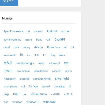
Nuage
ai
Android
AgentFramework
android
asp.net
c#
asynchronisme
azure
blend
ChatGPT
design
cloud
data
debug
DotnetCore
ef
F#
IA
framework
ios
iOS
IoT
linq
livres
MAUI
méthodologie
metro
microsoft
MVP
mvvm
mvvmcross
parallélisme
podcast
prism
silverlight
Raspberry
securité
semanticKernel
ui
smartphone
sql
Surface
teched
threading
uwp
VisualStudio
UWP
ux
vs2010
vs2012
windows8
web
windows
windows10