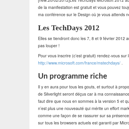
[new:20/02/2012]Les TechDays Microsoft 2012 auron
de la manifestation est gratuit et vous pouvez touj
ma conférence sur le Design où je vous attends 
Les TechDays 2012
Elles se tiendront donc les 7, 8 et 9 février 2012 
pas louper !
Pour vous inscrire (c’est gratuit) rendez-vous sur l
http://www.microsoft.com/france/mstechdays/
.
Un programme riche
Il y en aura pour tous les gouts, et surtout à pr
de Silverlight seront déçus car à ma connaissance 
faut dire que nous en sommes à la version 5 et q
n’est plus une nouveauté qui mérite un effort ma
comme une façon de se rassurer sur sa présence...
sur tous les browsers actuels est garanti par Micr