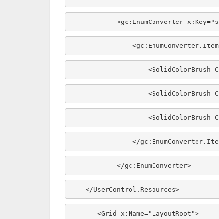
            <gc:EnumConverter x:Key=
"s
                <gc:EnumConverter.It
                    <SolidColorBru
                    <SolidColorBru
                    <SolidColorBru
                </gc:EnumConverter.I
            </gc:EnumConverter> 
    </UserControl.Resources>
       <Grid x:Name=
"LayoutRoot"
>