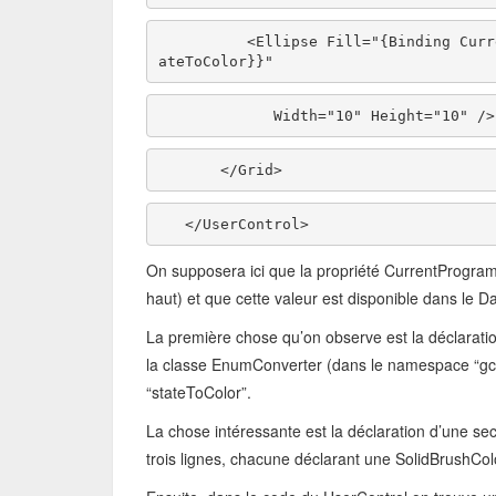
          <Ellipse Fill=
"{Binding Curr
ateToColor}}"
             Width=
"10"
 Height=
"10"
 />
       </Grid>
   </UserControl>
On supposera ici que la propriété CurrentProgram
haut) et que cette valeur est disponible dans le D
La première chose qu’on observe est la déclarati
la classe EnumConverter (dans le namespace “gc” 
“stateToColor”.
La chose intéressante est la déclaration d’une sect
trois lignes, chacune déclarant une SolidBrushCol