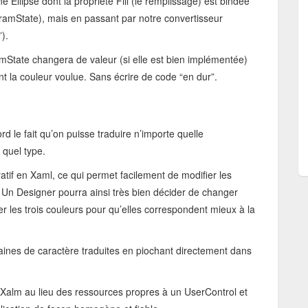
 Ellipse dont la propriété Fill (le remplissage) est bindée
ramState), mais en passant par notre convertisseur
).
amState changera de valeur (si elle est bien implémentée)
nt la couleur voulue. Sans écrire de code “en dur”.
rd le fait qu’on puisse traduire n’importe quelle
 quel type.
ratif en Xaml, ce qui permet facilement de modifier les
. Un Designer pourra ainsi très bien décider de changer
er les trois couleurs pour qu’elles correspondent mieux à la
aines de caractère traduites en piochant directement dans
.Xalm au lieu des ressources propres à un UserControl et