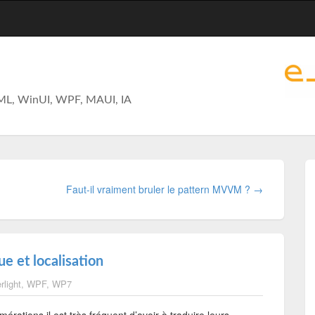
ML, WinUI, WPF, MAUI, IA
Faut-il vraiment bruler le pattern MVVM ? →
e et localisation
rlight
,
WPF
,
WP7