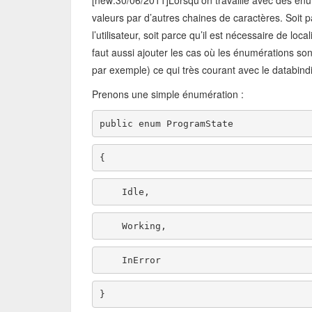
[new:30/06/2011]Lorsqu’on travaille avec des énumé
valeurs par d’autres chaines de caractères. Soit 
l’utilisateur, soit parce qu’il est nécessaire de local
faut aussi ajouter les cas où les énumérations son
par exemple) ce qui très courant avec le databind
Prenons une simple énumération :
public
enum
 ProgramState
{    
    Idle,
    Working,
    InError
}