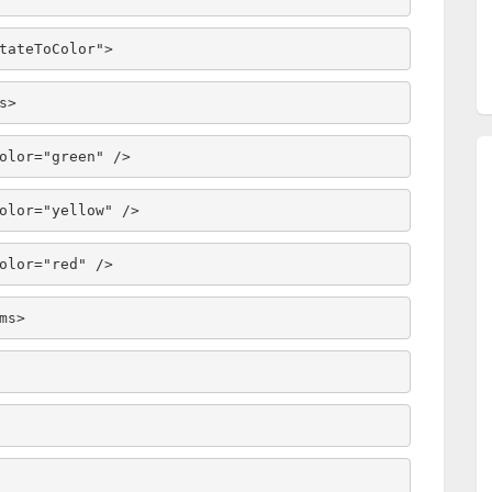
tateToColor"
>
ems>
sh Color=
"green"
 />
sh Color=
"yellow"
 />
sh Color=
"red"
 />
tems>