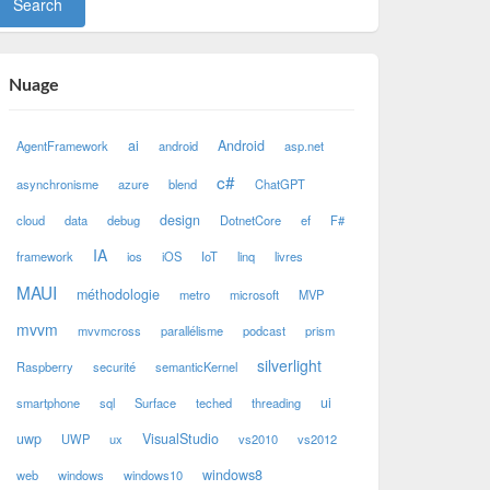
Nuage
ai
Android
AgentFramework
android
asp.net
c#
asynchronisme
azure
blend
ChatGPT
design
cloud
data
debug
DotnetCore
ef
F#
IA
framework
ios
iOS
IoT
linq
livres
MAUI
méthodologie
metro
microsoft
MVP
mvvm
mvvmcross
parallélisme
podcast
prism
silverlight
Raspberry
securité
semanticKernel
ui
smartphone
sql
Surface
teched
threading
uwp
VisualStudio
UWP
ux
vs2010
vs2012
windows8
web
windows
windows10