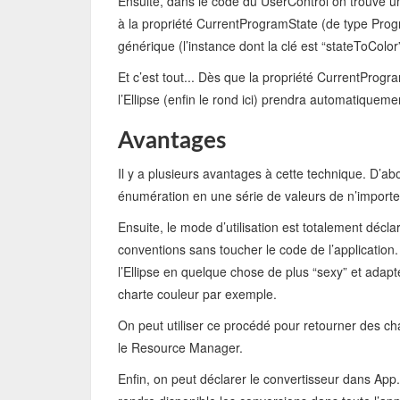
Ensuite, dans le code du UserControl on trouve une
à la propriété CurrentProgramState (de type Prog
générique (l’instance dont la clé est “stateToColor”
Et c’est tout... Dès que la propriété CurrentProgr
l’Ellipse (enfin le rond ici) prendra automatiqueme
Avantages
Il y a plusieurs avantages à cette technique. D’abo
énumération en une série de valeurs de n’importe
Ensuite, le mode d’utilisation est totalement décla
conventions sans toucher le code de l’application
l’Ellipse en quelque chose de plus “sexy” et adapt
charte couleur par exemple.
On peut utiliser ce procédé pour retourner des ch
le Resource Manager.
Enfin, on peut déclarer le convertisseur dans App