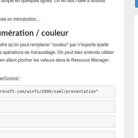
ès simple en quelques lignes. On en doit l’idée à Andrea
é en introduction...
umération / couleur
dre qu’on peut remplacer “couleur” par n’importe quelle
s opérations de transcodage. On peut bien entendu utiliser
en allant piocher les valeurs dans le Resource Manager.
erControl :
rosoft.com/winfx/2006/xaml/presentation"