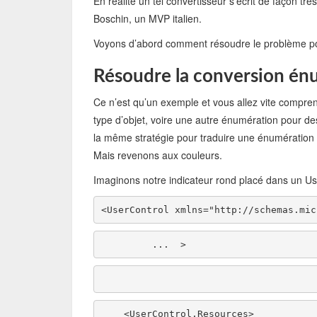
En réalité un tel convertisseur s’écrit de façon tr
Boschin, un MVP italien.
Voyons d’abord comment résoudre le problème pos
Résoudre la conversion én
Ce n’est qu’un exemple et vous allez vite compren
type d’objet, voire une autre énumération pour de
la même stratégie pour traduire une énumération 
Mais revenons aux couleurs.
Imaginons notre indicateur rond placé dans un Us
<UserControl xmlns=
"http://schemas.mic
         ...  >         
    <UserControl.Resources>