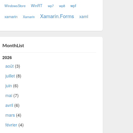
WinRT
wpf
WindowsStore
wp7
wp8
Xamarin.Forms
xaml
xamarin
Xamarin
MonthList
2026
août
(3)
juillet
(8)
juin
(6)
mai
(7)
avril
(6)
mars
(4)
février
(4)