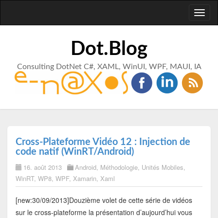
Toggl
naviga
Dot.Blog
Consulting DotNet C#, XAML, WinUI, WPF, MAUI, IA
Cross-Plateforme Vidéo 12 : Injection de
code natif (WinRT/Android)
16. août 2013
Android
,
Méthodologie
,
Unités Mobiles
,
WinRT
,
WP8
,
WPF
,
Xamarin
,
Xaml
[new:30/09/2013]Douzième volet de cette série de vidéos
sur le cross-plateforme la présentation d’aujourd’hui vous