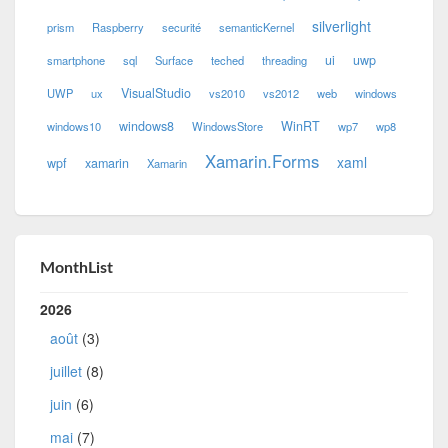
silverlight
prism
Raspberry
securité
semanticKernel
ui
uwp
smartphone
sql
Surface
teched
threading
VisualStudio
UWP
ux
vs2010
vs2012
web
windows
windows8
WinRT
windows10
WindowsStore
wp7
wp8
Xamarin.Forms
xaml
wpf
xamarin
Xamarin
MonthList
2026
août
(3)
juillet
(8)
juin
(6)
mai
(7)