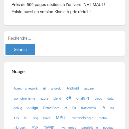
Près de 500 pages dédiées à l'univers .NET MAUI !
Existe aussi en version Kindle à prix réduit !
Nuage
ai
Android
AgentFramework
android
asp.net
c#
asynchronisme
azure
blend
ChatGPT
cloud
data
IA
design
debug
DotnetCore
ef
F#
framework
ios
MAUI
méthodologie
iOS
IoT
linq
livres
metro
mvvm
microsoft
MVP
mvvmcross
parallélisme
podcast