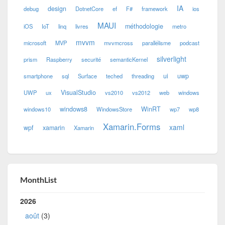
IA
design
debug
DotnetCore
ef
F#
framework
ios
MAUI
méthodologie
iOS
IoT
linq
livres
metro
mvvm
microsoft
MVP
mvvmcross
parallélisme
podcast
silverlight
prism
Raspberry
securité
semanticKernel
ui
uwp
smartphone
sql
Surface
teched
threading
VisualStudio
UWP
ux
vs2010
vs2012
web
windows
windows8
WinRT
windows10
WindowsStore
wp7
wp8
Xamarin.Forms
xaml
wpf
xamarin
Xamarin
MonthList
2026
août
(3)