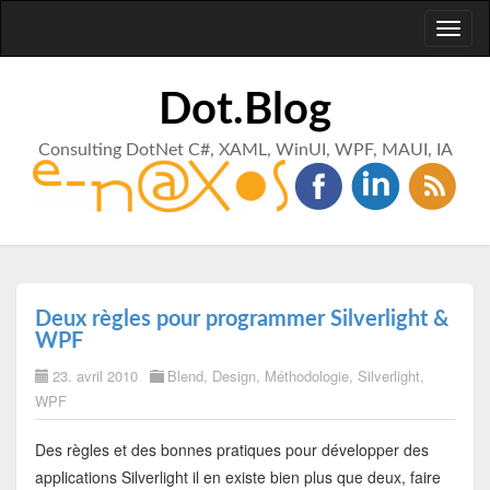
Toggl
naviga
Dot.Blog
Consulting DotNet C#, XAML, WinUI, WPF, MAUI, IA
Deux règles pour programmer Silverlight &
WPF
23. avril 2010
Blend
,
Design
,
Méthodologie
,
Silverlight
,
WPF
Des règles et des bonnes pratiques pour développer des
applications Silverlight il en existe bien plus que deux, faire