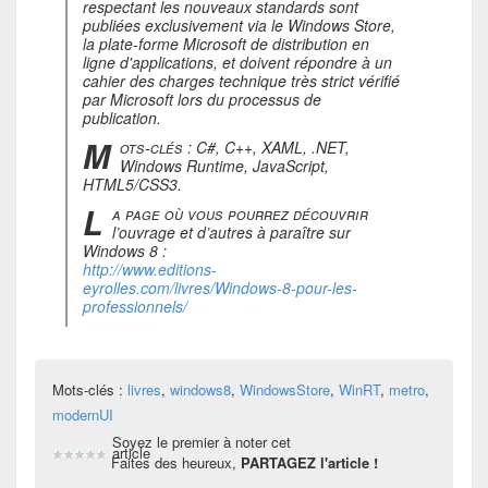
respectant les nouveaux standards sont
publiées exclusivement via le Windows Store,
la plate-forme Microsoft de distribution en
ligne d'applications, et doivent répondre à un
cahier des charges technique très strict vérifié
par Microsoft lors du processus de
publication.
M
ots-clés : C#, C++, XAML, .NET,
Windows Runtime, JavaScript,
HTML5/CSS3.
L
a page où vous pourrez découvrir
l’ouvrage et d’autres à paraître sur
Windows 8 :
http://www.editions-
eyrolles.com/livres/Windows-8-pour-les-
professionnels/
Mots-clés :
livres
,
windows8
,
WindowsStore
,
WinRT
,
metro
,
modernUI
Soyez le premier à noter cet
article
Faites des heureux,
PARTAGEZ l'article !