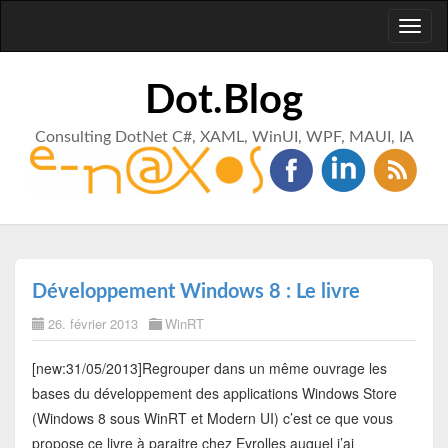
Toggl
naviga
Dot.Blog
Consulting DotNet C#, XAML, WinUI, WPF, MAUI, IA
Développement Windows 8 : Le livre
26. février 2013
WinRT
[new:31/05/2013]Regrouper dans un même ouvrage les
bases du développement des applications Windows Store
(Windows 8 sous WinRT et Modern UI) c’est ce que vous
propose ce livre à paraitre chez Eyrolles auquel j’ai