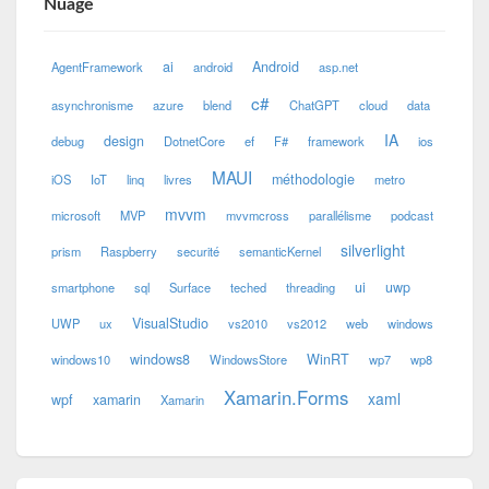
Nuage
ai
Android
AgentFramework
android
asp.net
c#
asynchronisme
azure
blend
ChatGPT
cloud
data
IA
design
debug
DotnetCore
ef
F#
framework
ios
MAUI
méthodologie
iOS
IoT
linq
livres
metro
mvvm
microsoft
MVP
mvvmcross
parallélisme
podcast
silverlight
prism
Raspberry
securité
semanticKernel
ui
uwp
smartphone
sql
Surface
teched
threading
VisualStudio
UWP
ux
vs2010
vs2012
web
windows
windows8
WinRT
windows10
WindowsStore
wp7
wp8
Xamarin.Forms
xaml
wpf
xamarin
Xamarin