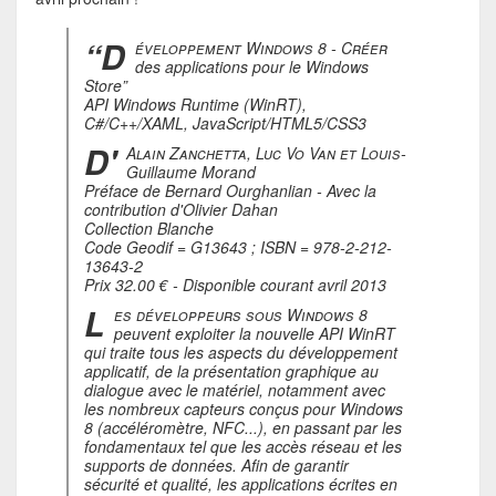
“D
éveloppement Windows 8 - Créer
des applications pour le Windows
Store”
API Windows Runtime (WinRT),
C#/C++/XAML, JavaScript/HTML5/CSS3
D'
Alain Zanchetta, Luc Vo Van et Louis-
Guillaume Morand
Préface de Bernard Ourghanlian - Avec la
contribution d'Olivier Dahan
Collection Blanche
Code Geodif = G13643 ; ISBN = 978-2-212-
13643-2
Prix 32.00 € - Disponible courant avril 2013
L
es développeurs sous Windows 8
peuvent exploiter la nouvelle API WinRT
qui traite tous les aspects du développement
applicatif, de la présentation graphique au
dialogue avec le matériel, notamment avec
les nombreux capteurs conçus pour Windows
8 (accéléromètre, NFC...), en passant par les
fondamentaux tel que les accès réseau et les
supports de données. Afin de garantir
sécurité et qualité, les applications écrites en