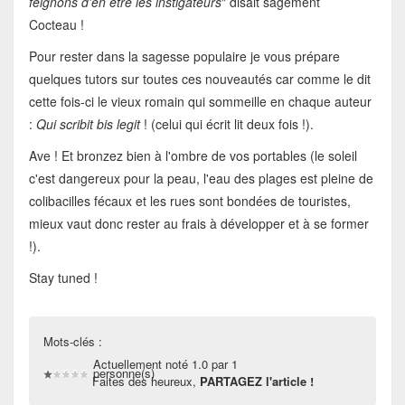
feignons d'en être les instigateurs
" disait sagement
Cocteau !
Pour rester dans la sagesse populaire je vous prépare
quelques tutors sur toutes ces nouveautés car comme le dit
cette fois-ci le vieux romain qui sommeille en chaque auteur
:
Qui scribit bis legit
! (celui qui écrit lit deux fois !).
Ave ! Et bronzez bien à l'ombre de vos portables (le soleil
c'est dangereux pour la peau, l'eau des plages est pleine de
colibacilles fécaux et les rues sont bondées de touristes,
mieux vaut donc rester au frais à développer et à se former
!).
Stay tuned !
Mots-clés :
Actuellement noté 1.0 par 1
personne(s)
Faites des heureux,
PARTAGEZ l'article !