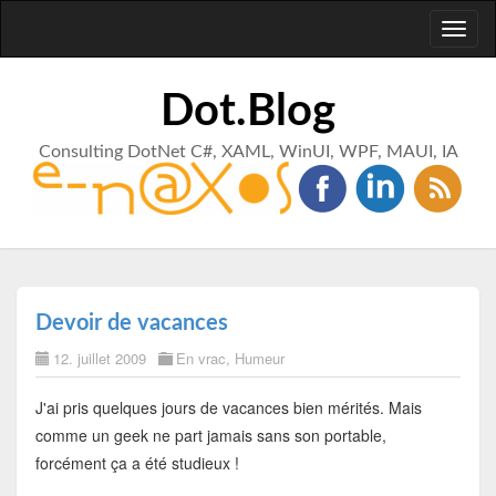
Toggl
naviga
Dot.Blog
Consulting DotNet C#, XAML, WinUI, WPF, MAUI, IA
Devoir de vacances
12. juillet 2009
En vrac
,
Humeur
J'ai pris quelques jours de vacances bien mérités. Mais
comme un geek ne part jamais sans son portable,
forcément ça a été studieux !