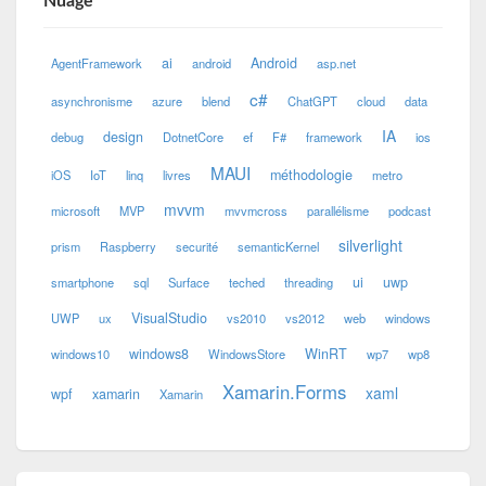
Nuage
ai
Android
AgentFramework
android
asp.net
c#
asynchronisme
azure
blend
ChatGPT
cloud
data
IA
design
debug
DotnetCore
ef
F#
framework
ios
MAUI
méthodologie
iOS
IoT
linq
livres
metro
mvvm
microsoft
MVP
mvvmcross
parallélisme
podcast
silverlight
prism
Raspberry
securité
semanticKernel
ui
uwp
smartphone
sql
Surface
teched
threading
VisualStudio
UWP
ux
vs2010
vs2012
web
windows
windows8
WinRT
windows10
WindowsStore
wp7
wp8
Xamarin.Forms
xaml
wpf
xamarin
Xamarin