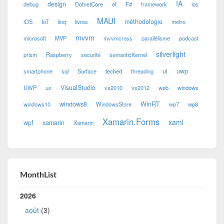
IA
design
debug
DotnetCore
ef
F#
framework
ios
MAUI
méthodologie
iOS
IoT
linq
livres
metro
mvvm
microsoft
MVP
mvvmcross
parallélisme
podcast
silverlight
prism
Raspberry
securité
semanticKernel
ui
uwp
smartphone
sql
Surface
teched
threading
VisualStudio
UWP
ux
vs2010
vs2012
web
windows
windows8
WinRT
windows10
WindowsStore
wp7
wp8
Xamarin.Forms
xaml
wpf
xamarin
Xamarin
MonthList
2026
août
(3)